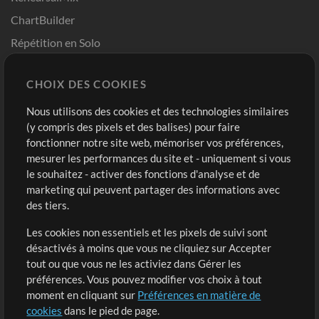
ChartBuilder
Répétition en Solo
Chart Pro
CHOIX DES COOKIES
Modèles ProPresenter
Sons
Nous utilisons des cookies et des technologies similaires
(y compris des pixels et des balises) pour faire
fonctionner notre site web, mémoriser vos préférences,
Boutique
Compte
mesurer les performances du site et - uniquement si vous
Acheter des crédits
Connexion
le souhaitez - activer des fonctions d'analyse et de
marketing qui peuvent partager des informations avec
Contenu gratuit
S'inscrire
des tiers.
Demander les pistes
Voir le panier
Les cookies non essentiels et les pixels de suivi sont
désactivés à moins que vous ne cliquiez sur Accepter
Extras
tout ou que vous ne les activiez dans Gérer les
Sessions
préférences. Vous pouvez modifier vos choix à tout
Soumettre votre contenu
moment en cliquant sur
Préférences en matière de
cookies
dans le pied de page.
Listes de lecture