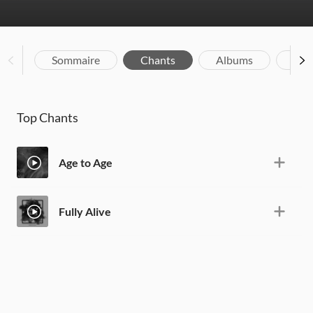
Sommaire
Chants
Albums
Vid
Top Chants
Age to Age
Fully Alive