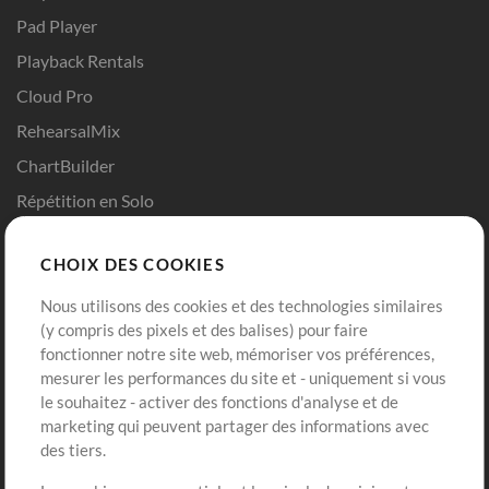
Pad Player
Playback Rentals
Cloud Pro
RehearsalMix
ChartBuilder
Répétition en Solo
Chart Pro
CHOIX DES COOKIES
Modèles ProPresenter
Sons
Nous utilisons des cookies et des technologies similaires
(y compris des pixels et des balises) pour faire
fonctionner notre site web, mémoriser vos préférences,
Boutique
Compte
mesurer les performances du site et - uniquement si vous
Acheter des crédits
Connexion
le souhaitez - activer des fonctions d'analyse et de
marketing qui peuvent partager des informations avec
Contenu gratuit
S'inscrire
des tiers.
Demander les pistes
Voir le panier