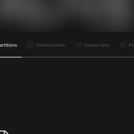
C1
C2
R
It
C3
R
Bo
Bo
Bd
P
P
P
artitions
Orchestration
Licence Sync
Pr