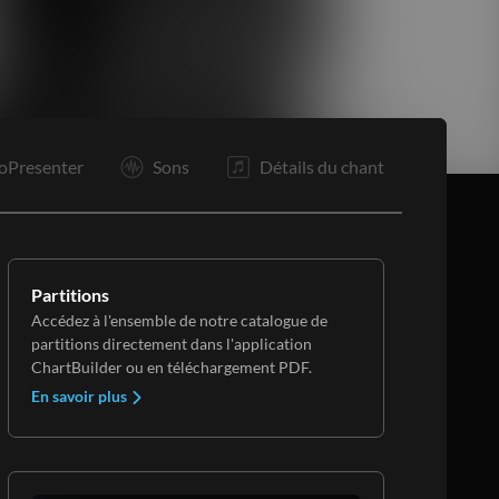
P
R
R
Bo
Tg
F
oPresenter
Sons
Détails du chant
Partitions
Accédez à l'ensemble de notre catalogue de
partitions directement dans l'application
ChartBuilder ou en téléchargement PDF.
En savoir plus