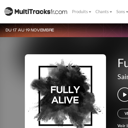
Produits
Chants
Sons
DU 17 AU 19 NOVEMBRE
Fu
Sai
V
Voir 