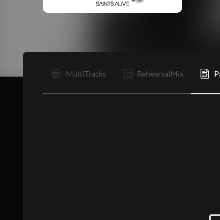
I
MultiTracks
RehearsalMix
P