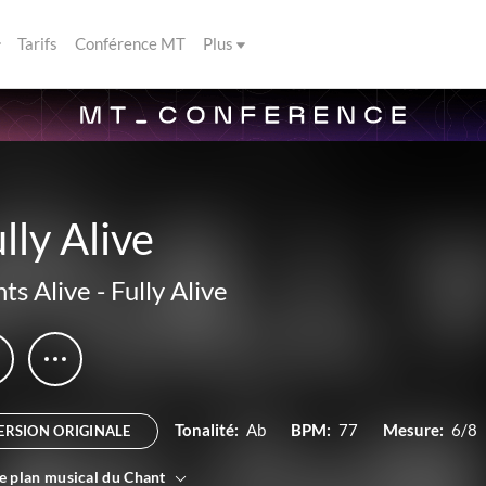
Tarifs
Conférence MT
Plus
lly Alive
nts Alive
-
Fully Alive
Tonalité:
Ab
BPM:
77
Mesure:
6/8
ERSION ORIGINALE
le plan musical du Chant