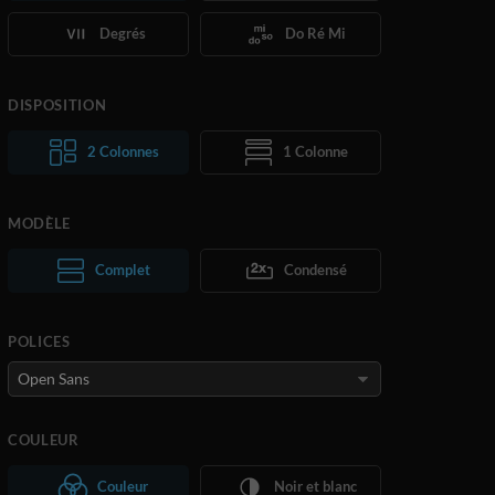
Degrés
Do Ré Mi
DISPOSITION
2 Colonnes
1 Colonne
MODÈLE
Complet
Normal
Condensé
Large
POLICES
COULEUR
Couleur
Noir et blanc