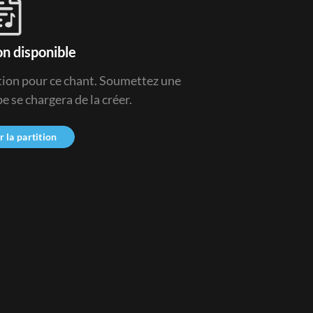
on disponible
ition pour ce chant. Soumettez une
 se chargera de la créer.
la partition