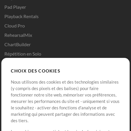
Pad Player
Playback Rentals
Cloud Pro
RehearsalMix
ChartBuilder
Répétition en Solo
Chart Pro
CHOIX DES COOKIES
Modèles ProPresenter
Sons
Nous utilisons des cookies et des technologies similaires
(y compris des pixels et des balises) pour faire
fonctionner notre site web, mémoriser vos préférences,
Boutique
Compte
mesurer les performances du site et - uniquement si vous
Acheter des crédits
Connexion
le souhaitez - activer des fonctions d'analyse et de
marketing qui peuvent partager des informations avec
Contenu gratuit
S'inscrire
des tiers.
Demander les pistes
Voir le panier