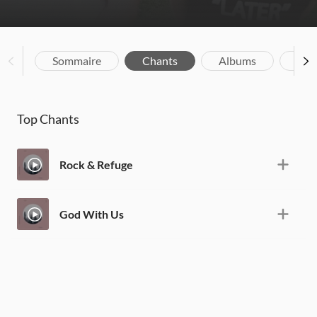
Sommaire
Chants
Albums
Bio
Top Chants
Rock & Refuge
God With Us