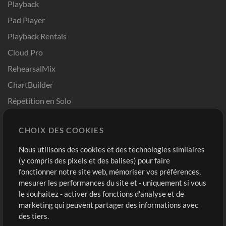
Playback
Pad Player
Playback Rentals
Cloud Pro
RehearsalMix
ChartBuilder
Répétition en Solo
Chart Pro
CHOIX DES COOKIES
Modèles ProPresenter
Sons
Nous utilisons des cookies et des technologies similaires
(y compris des pixels et des balises) pour faire
fonctionner notre site web, mémoriser vos préférences,
Boutique
Compte
mesurer les performances du site et - uniquement si vous
Acheter des crédits
Connexion
le souhaitez - activer des fonctions d'analyse et de
marketing qui peuvent partager des informations avec
Contenu gratuit
S'inscrire
des tiers.
Demander les pistes
Voir le panier