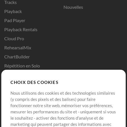
Tracks
Nouvelles
Playback
Pad Player
Playback Rentals
Cloud Pro
RehearsalMix
ChartBuilder
Répétition en Solo
Chart Pro
CHOIX DES COOKIES
Modèles ProPresenter
Sons
Nous utilisons des cookies et des technologies similaires
(y compris des pixels et des balises) pour faire
fonctionner notre site web, mémoriser vos préférences,
Boutique
Compte
mesurer les performances du site et - uniquement si vous
Acheter des crédits
Connexion
le souhaitez - activer des fonctions d'analyse et de
marketing qui peuvent partager des informations avec
Contenu gratuit
S'inscrire