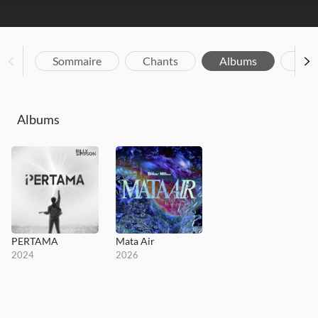
Sommaire
Chants
Albums
Vid
Albums
PERTAMA
Mata Air
2024
2026