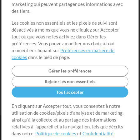
marketing qui peuvent partager des informations avec
Contenu gratuit
S'inscrire
des tiers.
Demander les pistes
Voir le panier
Les cookies non essentiels et les pixels de suivi sont
désactivés à moins que vous ne cliquiez sur Accepter
Extras
tout ou que vous ne les activiez dans Gérer les
Sessions
préférences. Vous pouvez modifier vos choix à tout
Soumettre votre contenu
moment en cliquant sur
Préférences en matière de
cookies
dans le pied de page.
Listes de lecture
Conférence MT
Gérer les préférences
Rejeter les non essentiels
Tout accepter
En cliquant sur Accepter tout, vous consentez à notre
utilisation de cookies/pixels d'analyse et de marketing,
ainsi qu'à la collecte et au partage des informations
relatives à l'appareil et à la navigation, tels que décrits
dans notre.
Politique de cookies
et
Confidentialité
.
Conditions
|
Confidentialité
|