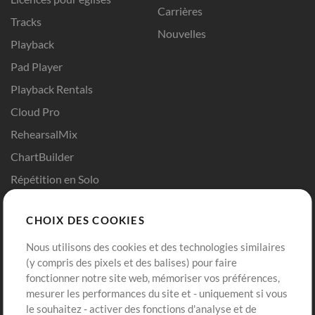
Carrières
Tracks
Nouvelles
Playback
Pad Player
Playback Rentals
Cloud Pro
RehearsalMix
ChartBuilder
Répétition en Solo
Chart Pro
CHOIX DES COOKIES
Modèles ProPresenter
Sons
Nous utilisons des cookies et des technologies similaires
(y compris des pixels et des balises) pour faire
fonctionner notre site web, mémoriser vos préférences,
Boutique
Compte
mesurer les performances du site et - uniquement si vous
Acheter des crédits
Connexion
le souhaitez - activer des fonctions d'analyse et de