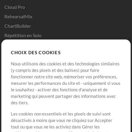
Cloud Pro
RehearsalMix
ChartBuilder
Répétition en Solo
Chart Pro
CHOIX DES COOKIES
Modèles ProPresenter
Sons
Nous utilisons des cookies et des technologies similaires
(y compris des pixels et des balises) pour faire
fonctionner notre site web, mémoriser vos préférences,
Boutique
Compte
mesurer les performances du site et - uniquement si vous
Acheter des crédits
Connexion
le souhaitez - activer des fonctions d'analyse et de
marketing qui peuvent partager des informations avec
Contenu gratuit
S'inscrire
des tiers.
Demander les pistes
Voir le panier
Les cookies non essentiels et les pixels de suivi sont
désactivés à moins que vous ne cliquiez sur Accepter
Extras
tout ou que vous ne les activiez dans Gérer les
Sessions