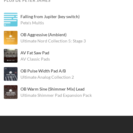
PLUS DE PETER JAMES
Falling from Jupiter (key switch)
Pete's Multis
OB Aggressive (Ambient)
Ultimate Nord Collection 5: Stage 3
AV Fat Saw Pad
AV Classic Pads
OB Pulse Width Pad A/B
Ultimate Analog Collection 2
OB Warm Sine (Shimmer Mix) Lead
Ultimate Shimmer Pad Expansion Pack