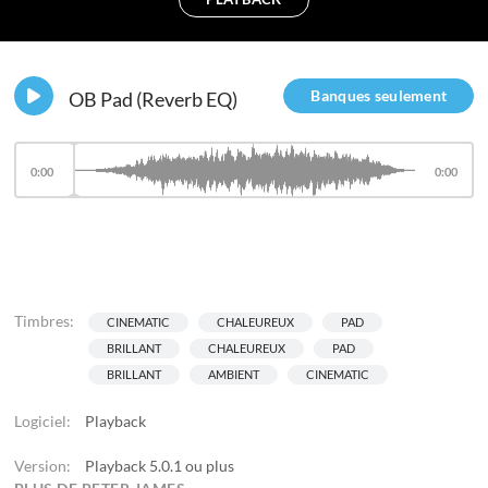
Banques seulement
OB Pad (Reverb EQ)
0:00
0:00
Timbres:
CINEMATIC
CHALEUREUX
PAD
BRILLANT
CHALEUREUX
PAD
BRILLANT
AMBIENT
CINEMATIC
Logiciel:
Playback
Version:
Playback 5.0.1 ou plus