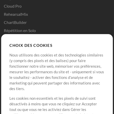
Cloud Pro
RehearsalMix
ChartBuilder
Répétition en Solo
Chart Pro
CHOIX DES COOKIES
Modèles ProPresenter
Sons
Nous utilisons des cookies et des technologies similaires
(y compris des pixels et des balises) pour faire
fonctionner notre site web, mémoriser vos préférences,
Boutique
Compte
mesurer les performances du site et - uniquement si vous
Acheter des crédits
Connexion
le souhaitez - activer des fonctions d'analyse et de
marketing qui peuvent partager des informations avec
Contenu gratuit
S'inscrire
des tiers.
Demander les pistes
Voir le panier
Les cookies non essentiels et les pixels de suivi sont
désactivés à moins que vous ne cliquiez sur Accepter
Extras
tout ou que vous ne les activiez dans Gérer les
Sessions