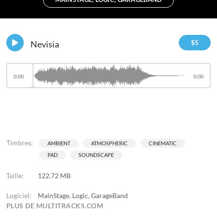
$
5
Nevisia
0:00
0:00
Timbres:
AMBIENT
ATMOSPHERIC
CINEMATIC
PAD
SOUNDSCAPE
Taille:
122.72 MB
Logiciel:
MainStage, Logic, GarageBand
PLUS DE MULTITRACKS.COM