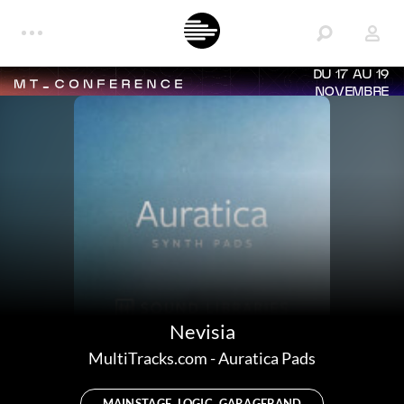
DU 17 AU 19
NOVEMBRE
Nevisia
MultiTracks.com
-
Auratica Pads
MAINSTAGE, LOGIC, GARAGEBAND