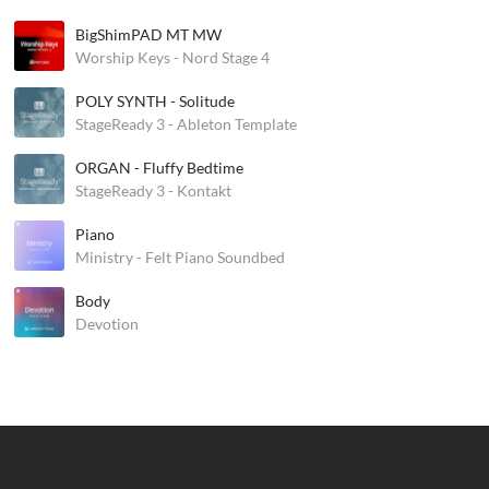
BigShimPAD MT MW
Worship Keys - Nord Stage 4
POLY SYNTH - Solitude
StageReady 3 - Ableton Template
ORGAN - Fluffy Bedtime
StageReady 3 - Kontakt
Piano
Ministry - Felt Piano Soundbed
Body
Devotion