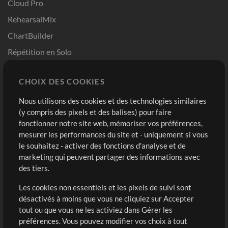
Cloud Pro
RehearsalMix
ChartBuilder
Répétition en Solo
Chart Pro
CHOIX DES COOKIES
Modèles ProPresenter
Sons
Nous utilisons des cookies et des technologies similaires
(y compris des pixels et des balises) pour faire
fonctionner notre site web, mémoriser vos préférences,
Boutique
Compte
mesurer les performances du site et - uniquement si vous
Acheter des crédits
Connexion
le souhaitez - activer des fonctions d'analyse et de
marketing qui peuvent partager des informations avec
Contenu gratuit
S'inscrire
des tiers.
Demander les pistes
Voir le panier
Les cookies non essentiels et les pixels de suivi sont
désactivés à moins que vous ne cliquiez sur Accepter
Extras
tout ou que vous ne les activiez dans Gérer les
Sessions
préférences. Vous pouvez modifier vos choix à tout