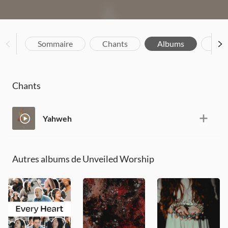
Sommaire
Chants
Albums
Bio
Chants
Yahweh
Autres albums de Unveiled Worship