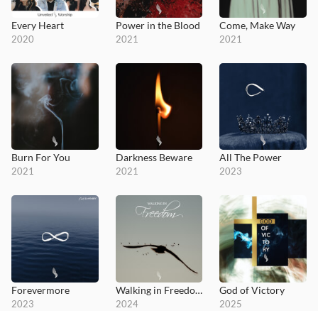
Every Heart
Power in the Blood
Come, Make Way
2020
2021
2021
Burn For You
Darkness Beware
All The Power
2021
2021
2023
Forevermore
Walking in Freedom
God of Victory
2023
2024
2025