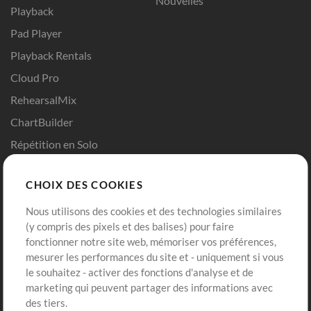
Nouvelles
Playback
Pad Player
Playback Rentals
Cloud Pro
RehearsalMix
ChartBuilder
Répétition en Solo
Chart Pro
CHOIX DES COOKIES
Modèles ProPresenter
Sons
Nous utilisons des cookies et des technologies similaires
(y compris des pixels et des balises) pour faire
fonctionner notre site web, mémoriser vos préférences,
Boutique
Compte
mesurer les performances du site et - uniquement si vous
Acheter des crédits
Connexion
le souhaitez - activer des fonctions d'analyse et de
marketing qui peuvent partager des informations avec
Contenu gratuit
S'inscrire
des tiers.