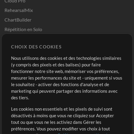
Cloud Pro
RehearsalMix
ChartBuilder
Répétition en Solo
Chart Pro
CHOIX DES COOKIES
Modèles ProPresenter
Sons
Nous utilisons des cookies et des technologies similaires
(y compris des pixels et des balises) pour faire
fonctionner notre site web, mémoriser vos préférences,
Boutique
Compte
mesurer les performances du site et - uniquement si vous
Acheter des crédits
Connexion
le souhaitez - activer des fonctions d'analyse et de
marketing qui peuvent partager des informations avec
Contenu gratuit
S'inscrire
des tiers.
Demander les pistes
Voir le panier
Les cookies non essentiels et les pixels de suivi sont
désactivés à moins que vous ne cliquiez sur Accepter
Extras
tout ou que vous ne les activiez dans Gérer les
Sessions
préférences. Vous pouvez modifier vos choix à tout