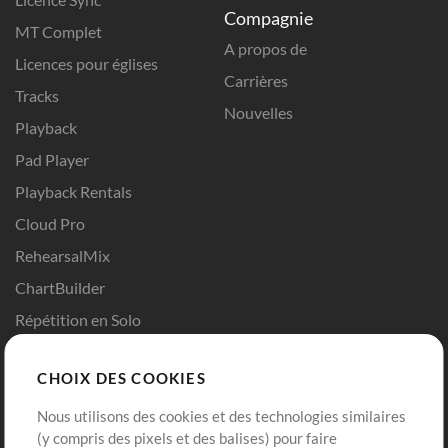
Compagnie
MT Complet
A propos de
Licences pour églises
Carrières
Tracks
Nouvelles
Playback
Pad Player
Playback Rentals
Cloud Pro
RehearsalMix
ChartBuilder
Répétition en Solo
Chart Pro
CHOIX DES COOKIES
Modèles ProPresenter
Sons
Nous utilisons des cookies et des technologies similaires
(y compris des pixels et des balises) pour faire