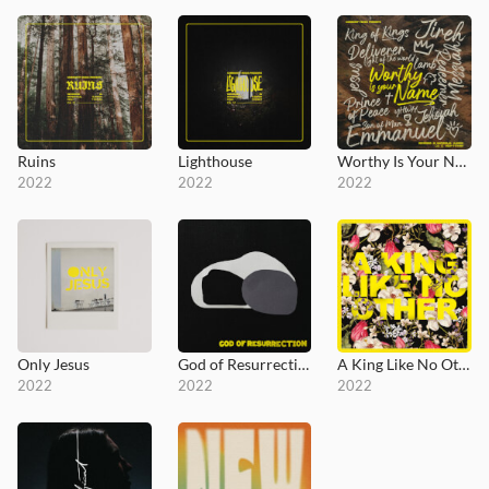
Ruins
Lighthouse
Worthy Is Your Name (Exalted)
2022
2022
2022
Only Jesus
God of Resurrection
A King Like No Other
2022
2022
2022