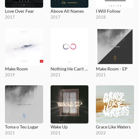
Love Over Fear
Above All Names
I Will Follow
2017
2017
2018
Make Room
Nothing He Can't Do
Make Room - EP
2019
2021
2021
Toma o Teu Lugar
Wake Up
Grace Like Waters
2021
2021
2022