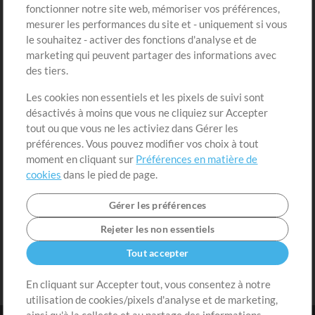
fonctionner notre site web, mémoriser vos préférences,
Boutique
Compte
mesurer les performances du site et - uniquement si vous
Acheter des crédits
Connexion
le souhaitez - activer des fonctions d'analyse et de
marketing qui peuvent partager des informations avec
Contenu gratuit
S'inscrire
des tiers.
Demander les pistes
Voir le panier
Les cookies non essentiels et les pixels de suivi sont
désactivés à moins que vous ne cliquiez sur Accepter
Extras
tout ou que vous ne les activiez dans Gérer les
Sessions
préférences. Vous pouvez modifier vos choix à tout
Soumettre votre contenu
moment en cliquant sur
Préférences en matière de
cookies
dans le pied de page.
Listes de lecture
Conférence MT
Gérer les préférences
Rejeter les non essentiels
Tout accepter
En cliquant sur Accepter tout, vous consentez à notre
utilisation de cookies/pixels d'analyse et de marketing,