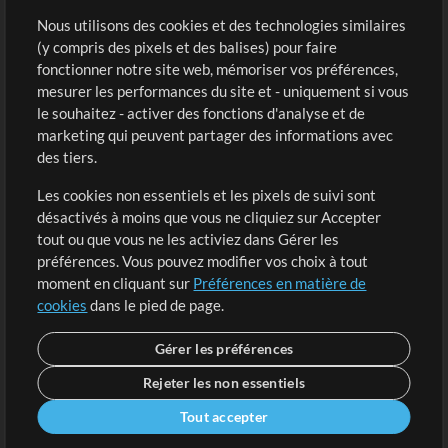
Sons
Nous utilisons des cookies et des technologies similaires
(y compris des pixels et des balises) pour faire
fonctionner notre site web, mémoriser vos préférences,
Boutique
Compte
mesurer les performances du site et - uniquement si vous
Acheter des crédits
Connexion
le souhaitez - activer des fonctions d'analyse et de
marketing qui peuvent partager des informations avec
Contenu gratuit
S'inscrire
des tiers.
Demander les pistes
Voir le panier
Les cookies non essentiels et les pixels de suivi sont
désactivés à moins que vous ne cliquiez sur Accepter
Extras
tout ou que vous ne les activiez dans Gérer les
Sessions
préférences. Vous pouvez modifier vos choix à tout
Soumettre votre contenu
moment en cliquant sur
Préférences en matière de
cookies
dans le pied de page.
Listes de lecture
Conférence MT
Gérer les préférences
Rejeter les non essentiels
Tout accepter