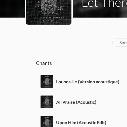
Let Ther
Som
Chants
Louons-Le (Version acoustique)
All Praise (Acoustic)
Upon Him (Acoustic Edit)