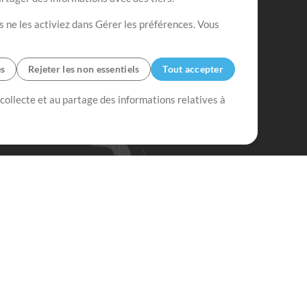
s ne les activiez dans Gérer les préférences. Vous
es
Rejeter les non essentiels
Tout accepter
 collecte et au partage des informations relatives à
Mix Plus
Mix Moins
Commencer
'abonner à
la Newsletter de
ultiTracksFr.com
S'abonner