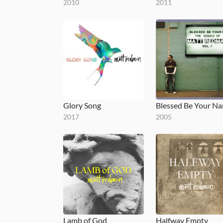
2010
2011
Glory Song
2017
2005
Lamb of God
Halfway Empty