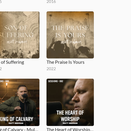
5
2016
 of Suffering
The Praise Is Yours
2
2022
King of Calvary - MultiTracks.com Session
The Heart of Worship - MultiTracks.com Session