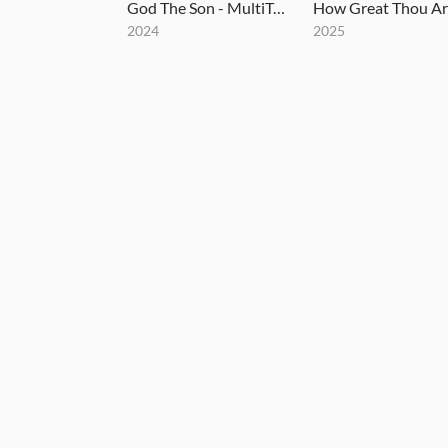
God The Son - MultiTracks.com Session
2024
2025