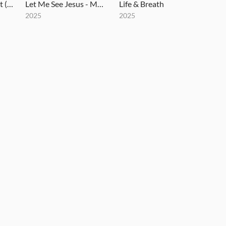
How Great Thou Art (Until That Day) - MultiTracks.com Re:Covered Session
Let Me See Jesus - MultiTracks.com Session
Life & Breath
2025
2025