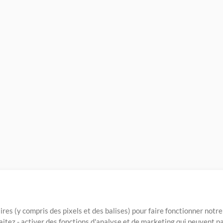
ires (y compris des pixels et des balises) pour faire fonctionner not
aitez - activer des fonctions d'analyse et de marketing qui peuvent p