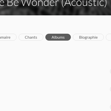
e Be Wonder (Acoustic)
maire
Chants
Albums
Biographie