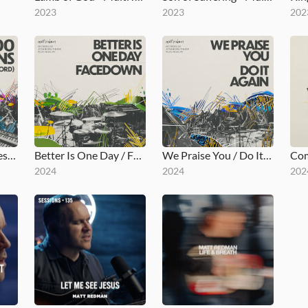
2023
2023
202
10,000 Reasons (Bless the Lord)
Better Is One Day / Facedown
We Praise You / Do It Again
2024
2024
202