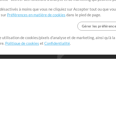
t désactivés à moins que vous ne cliquiez sur Accepter tout ou que vou
t sur
Préférences en matière de cookies
dans le pied de page.
Gérer les préférenc
 utilisation de cookies/pixels d'analyse et de marketing, ainsi qu'à la
nge dans le monde entier en
tre.
Politique de cookies
et
Confidentialité
.
r leur temps pour ce qui
Boutique
Compte
S
M
Acheter des crédits
Connexion
e
Contenu gratuit
S'inscrire