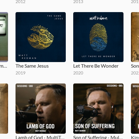
2012
2013
201
Blessed Be Your Name (The Songs of Matt Redman, Vol. 1)
The Same Jesus
Let There Be Wonder
Son
2019
2020
202
Lamb of God - MultiTracks.com Session
Son of Suffering - MultiTracks.com Session