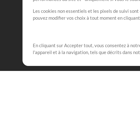
Les cookies non essentiels et les pixels de suivi son
pouvez modifier vos choix à tout moment en cliquan
En cliquant sur Accepter tout, vous consentez à notre
Notre mission est de servir les responsables de loua
l'appareil et à la navigation, tels que décrits dans no
créant des ressources qui leur permettent d'optimise
compte vraiment.
Mix Plus
Produits
Ressources
MultiTracks One
Chants
Forfait Live
Bien conduire la louang