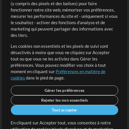
(y compris des pixels et des balises) pour faire
fonctionner notre site web, mémoriser vos préférences,
Boutique
Compte
mesurer les performances du site et - uniquement si vous
Acheter des crédits
Connexion
le souhaitez - activer des fonctions d'analyse et de
marketing qui peuvent partager des informations avec
Contenu gratuit
S'inscrire
des tiers.
Demander les pistes
Voir le panier
Les cookies non essentiels et les pixels de suivi sont
désactivés à moins que vous ne cliquiez sur Accepter
Extras
tout ou que vous ne les activiez dans Gérer les
Sessions
préférences. Vous pouvez modifier vos choix à tout
Soumettre votre contenu
moment en cliquant sur
Préférences en matière de
cookies
dans le pied de page.
Listes de lecture
Conférence MT
Gérer les préférences
Rejeter les non essentiels
Tout accepter
En cliquant sur Accepter tout, vous consentez à notre