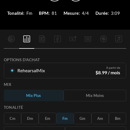
Tonalité:
Fm
BPM:
81
Mesure:
4/4
Durée:
3:09
OPTIONS D'ACHAT
À partir de
RehearsalMix
$
8.99
/ mois
Mixages créés à partir de l'enregistrement original.
MIX
Disponible dans les 12 tonalités avec des Mix Plus et Moins
pour chaque partition et le chant original.
Mix Plus
Mix Moins
En savoir plus
TONALITÉ
S'ABONNER
Cm
Dm
Em
Fm
Gm
Am
Bm