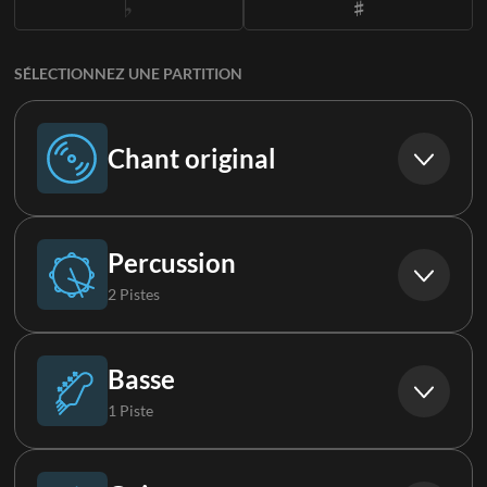
SÉLECTIONNEZ UNE PARTITION
Chant original
Chant original
Percussion
2 Pistes
Batterie
Basse
1 Piste
FX
Basse