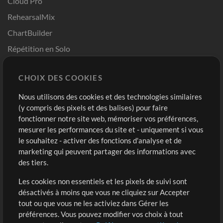
Cloud Pro
RehearsalMix
ChartBuilder
Répétition en Solo
Chart Pro
CHOIX DES COOKIES
Modèles ProPresenter
Sons
Nous utilisons des cookies et des technologies similaires
(y compris des pixels et des balises) pour faire
fonctionner notre site web, mémoriser vos préférences,
Boutique
Compte
mesurer les performances du site et - uniquement si vous
Acheter des crédits
Connexion
le souhaitez - activer des fonctions d'analyse et de
marketing qui peuvent partager des informations avec
Contenu gratuit
S'inscrire
des tiers.
Demander les pistes
Voir le panier
Les cookies non essentiels et les pixels de suivi sont
désactivés à moins que vous ne cliquiez sur Accepter
Extras
tout ou que vous ne les activiez dans Gérer les
Sessions
préférences. Vous pouvez modifier vos choix à tout