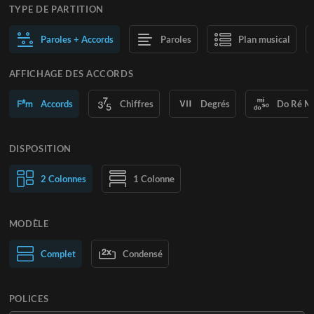
TYPE DE PARTITION
Paroles + Accords
Paroles
Plan musical
AFFICHAGE DES ACCORDS
Accords
Chiffres
Degrés
Do Ré M
DISPOSITION
2 Colonnes
1 Colonne
MODÈLE
Normal
Complet
Large
Condensé
POLICES