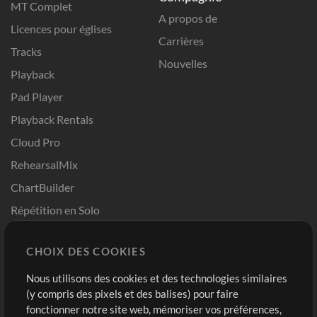
MT Complet
A propos de
Licences pour églises
Carrières
Tracks
Nouvelles
Playback
Pad Player
Playback Rentals
Cloud Pro
RehearsalMix
ChartBuilder
Répétition en Solo
Chart Pro
CHOIX DES COOKIES
Modèles ProPresenter
Sons
Nous utilisons des cookies et des technologies similaires
(y compris des pixels et des balises) pour faire
fonctionner notre site web, mémoriser vos préférences,
Boutique
Compte