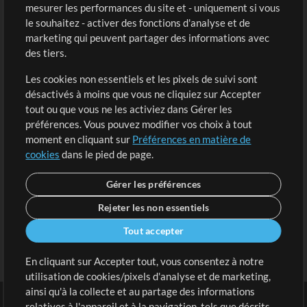
mesurer les performances du site et - uniquement si vous
Acheter des crédits
Connexion
le souhaitez - activer des fonctions d'analyse et de
marketing qui peuvent partager des informations avec
Contenu gratuit
S'inscrire
des tiers.
Demander les pistes
Voir le panier
Les cookies non essentiels et les pixels de suivi sont
désactivés à moins que vous ne cliquiez sur Accepter
Extras
tout ou que vous ne les activiez dans Gérer les
Sessions
préférences. Vous pouvez modifier vos choix à tout
Soumettre votre contenu
moment en cliquant sur
Préférences en matière de
cookies
dans le pied de page.
Listes de lecture
Conférence MT
Gérer les préférences
Rejeter les non essentiels
Tout accepter
En cliquant sur Accepter tout, vous consentez à notre
utilisation de cookies/pixels d'analyse et de marketing,
ainsi qu'à la collecte et au partage des informations
relatives à l'appareil et à la navigation, tels que décrits