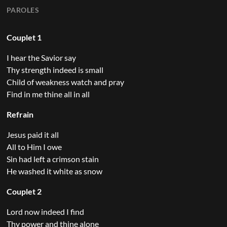
PAROLES
Couplet 1
I hear the Savior say
Thy strength indeed is small
Child of weakness watch and pray
Find in me thine all in all
Refrain
Jesus paid it all
All to Him I owe
Sin had left a crimson stain
He washed it white as snow
Couplet 2
Lord now indeed I find
Thy power and thine alone