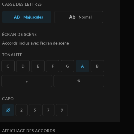
Personnalisez la Partition à votre
CASSE DES LETTRES
convenance
Téléchargez vos propres PDF
Majuscules
Normal
En savoir plus
ÉCRAN DE SCÈNE
S'ABONNER
Accords inclus avec l'écran de scène
TONALITÉ
C
D
E
F
G
A
B
CAPO
2
5
7
9
AFFICHAGE DES ACCORDS