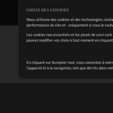
CHOIX DES COOKIES
Nous utilisons des cookies et des technologies simila
performances du site et - uniquement si vous le souh
Les cookies non essentiels et les pixels de suivi son
pouvez modifier vos choix à tout moment en cliquan
En cliquant sur Accepter tout, vous consentez à notre
Notre mission est de servir les responsables de loua
l'appareil et à la navigation, tels que décrits dans no
créant des ressources qui leur permettent d'optimise
compte vraiment.