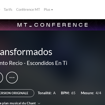
Tarifs
Conférence MT
Plus
ransformados
nto Recio
-
Escondidos En Ti
Tonalité:
A
BPM:
65
Mesure:
4/4
ERSION ORIGINALE
le plan musical du Chant