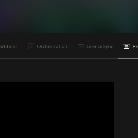
R
Bd
Is
Is
C2
R
R
S
S
P
P
P
artitions
Orchestration
Licence Sync
Pr