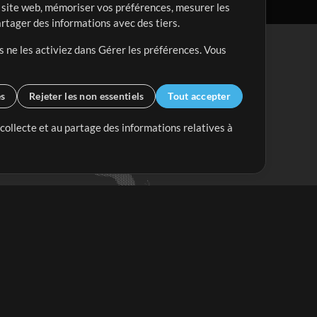
re site web, mémoriser vos préférences, mesurer les
artager des informations avec des tiers.
s ne les activiez dans Gérer les préférences. Vous
es
Rejeter les non essentiels
Tout accepter
 collecte et au partage des informations relatives à
Mix Plus
Mix Moins
Commencer
'abonner à
la Newsletter de
ultiTracksFr.com