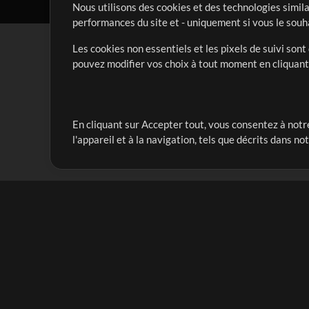
Nous utilisons des cookies et des technologies simila
performances du site et - uniquement si vous le souh
Les cookies non essentiels et les pixels de suivi son
pouvez modifier vos choix à tout moment en cliquan
En cliquant sur Accepter tout, vous consentez à notre
Notre mission est de servir les responsables de loua
l'appareil et à la navigation, tels que décrits dans no
créant des ressources qui leur permettent d'optimise
compte vraiment.
Mix Plus
Produits
Ressources
MultiTracks One
Chants