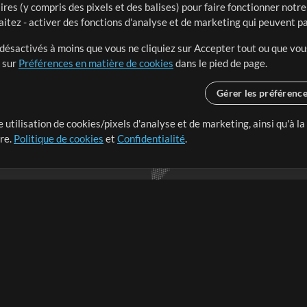
ires (y compris des pixels et des balises) pour faire fonctionner not
aitez - activer des fonctions d'analyse et de marketing qui peuvent p
t désactivés à moins que vous ne cliquiez sur Accepter tout ou que vou
t sur
Préférences en matière de cookies
dans le pied de page.
Gérer les préférenc
 utilisation de cookies/pixels d'analyse et de marketing, ainsi qu'à la
nge dans le monde entier en
tre.
Politique de cookies
et
Confidentialité
.
r leur temps pour ce qui
Boutique
Compte
S
M
Acheter des crédits
Connexion