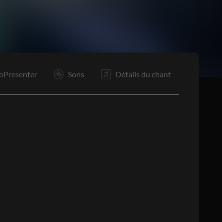
O
O
F
oPresenter
Sons
Détails du chant