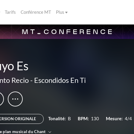
Tarifs
Conférence MT
Plus
uyo Es
nto Recio
-
Escondidos En Ti
Tonalité:
B
BPM:
130
Mesure:
4/4
ERSION ORIGINALE
le plan musical du Chant