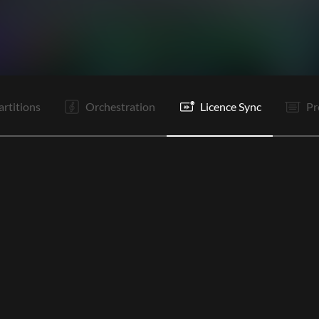
I
C1
PR
PR
R
R
It
C2
PR
PR
R
R
artitions
Orchestration
Licence Sync
Pr