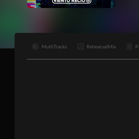
I
MultiTracks
RehearsalMix
P