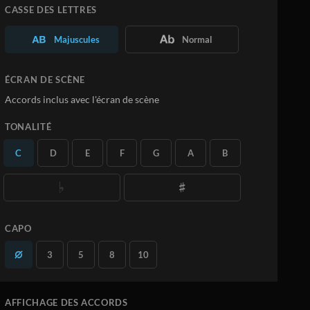
Personnalisez la Partition à votre
CASSE DES LETTRES
convenance
Téléchargez vos propres PDF
Majuscules
Normal
En savoir plus
ÉCRAN DE SCÈNE
S'ABONNER
Accords inclus avec l'écran de scène
TONALITÉ
C
D
E
F
G
A
B
CAPO
3
5
8
10
AFFICHAGE DES ACCORDS