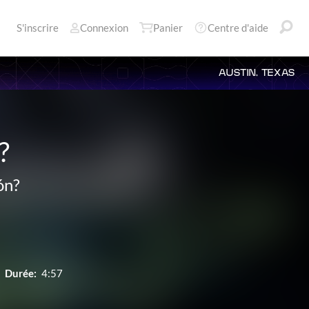
S'inscrire
Connexion
Panier
Centre d'aide
AUSTIN, TEXAS
?
ón?
Durée:
4:57