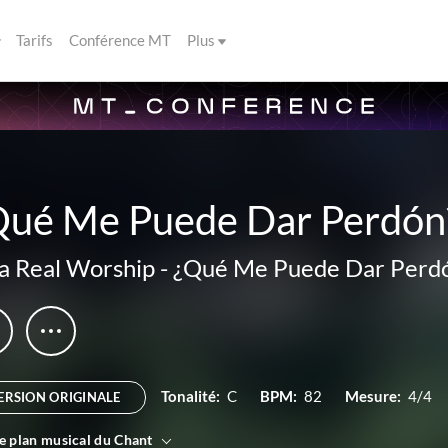
Tarifs
Conférence MT
Plus
Qué Me Puede Dar Perdón
a Real Worship
-
¿Qué Me Puede Dar Perd
Tonalité:
C
BPM:
82
Mesure:
4/4
ERSION ORIGINALE
le plan musical du Chant