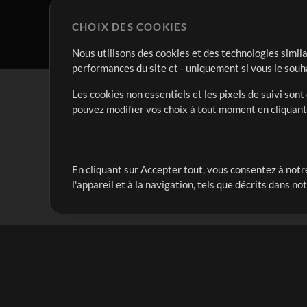
CHOIX DES COOKIES
Nous utilisons des cookies et des technologies simila
performances du site et - uniquement si vous le souh
Les cookies non essentiels et les pixels de suivi son
pouvez modifier vos choix à tout moment en cliquan
En cliquant sur Accepter tout, vous consentez à notre
Notre mission est de servir les responsables de loua
l'appareil et à la navigation, tels que décrits dans no
créant des ressources qui leur permettent d'optimise
compte vraiment.