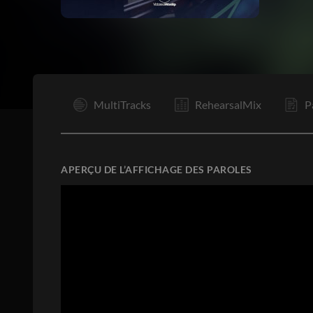
I
MultiTracks
RehearsalMix
P
APERÇU DE L’AFFICHAGE DES PAROLES