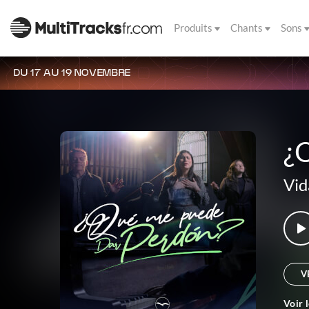
Produits
Chants
Sons
DU 17 AU 19 NOVEMBRE
¿
Vid
V
Voir 