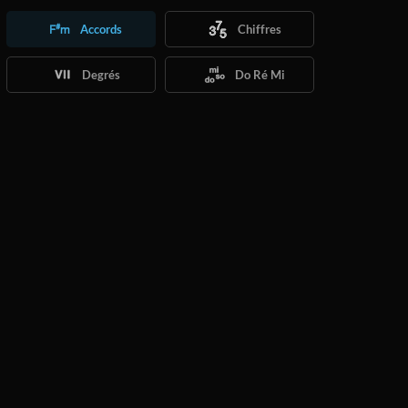
Accords
Chiffres
Degrés
Do Ré Mi