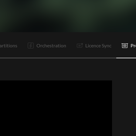
C1
Re
C1
R
Re
C2
Tr
R
It
It
It
Tr
artitions
Orchestration
Licence Sync
Pr