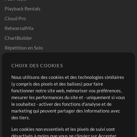
Playback Rentals
Cloud Pro
RehearsalMix
ChartBuilder
Répétition en Solo
Chart Pro
CHOIX DES COOKIES
Modèles ProPresenter
Sons
Nous utilisons des cookies et des technologies similaires
(y compris des pixels et des balises) pour faire
fonctionner notre site web, mémoriser vos préférences,
Boutique
Compte
mesurer les performances du site et - uniquement si vous
Acheter des crédits
Connexion
le souhaitez - activer des fonctions d'analyse et de
marketing qui peuvent partager des informations avec
Contenu gratuit
S'inscrire
des tiers.
Demander les pistes
Voir le panier
Les cookies non essentiels et les pixels de suivi sont
désactivés à moins que vous ne cliquiez sur Accepter
Extras