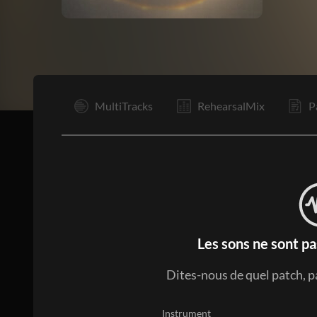
R1
MultiTracks
RehearsalMix
P
Les sons ne sont pa
Dites-nous de quel patch, p
Instrument