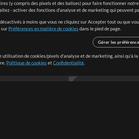
ires (y compris des pixels et des balises) pour faire fonctionner not
aitez - activer des fonctions d'analyse et de marketing qui peuvent p
t désactivés à moins que vous ne cliquiez sur Accepter tout ou que vou
t sur
Préférences en matière de cookies
dans le pied de page.
Gérer les préférenc
 utilisation de cookies/pixels d'analyse et de marketing, ainsi qu'à la
nge dans le monde entier en
tre.
Politique de cookies
et
Confidentialité
.
r leur temps pour ce qui
Boutique
Compte
S
M
Acheter des crédits
Connexion