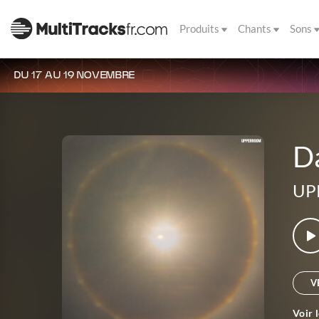
Produits
Chants
Sons
DU 17 AU 19 NOVEMBRE
D
UP
V
Voir 