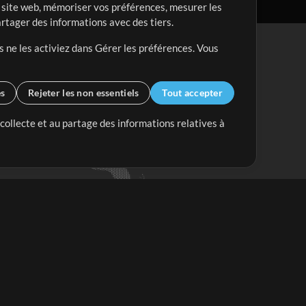
re site web, mémoriser vos préférences, mesurer les
artager des informations avec des tiers.
s ne les activiez dans Gérer les préférences. Vous
es
Rejeter les non essentiels
Tout accepter
 collecte et au partage des informations relatives à
Mix Plus
Mix Moins
Commencer
'abonner à
la Newsletter de
ultiTracksFr.com