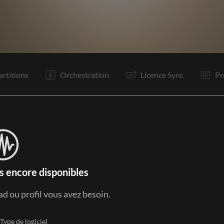
R2
It
P
Bo
R1
P
Is
P
Bo
O
F
artitions
Orchestration
Licence Sync
Pr
s encore disponibles
ad ou profil vous avez besoin.
Type de logiciel