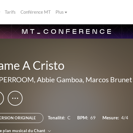
Tarifs
Conférence MT
Plus
ame A Cristo
PERROOM
,
Abbie Gamboa
,
Marcos Brunet
Tonalité:
C
BPM:
69
Mesure:
4/4
ERSION ORIGINALE
le plan musical du Chant