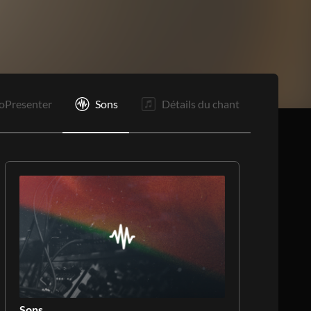
oPresenter
Sons
Détails du chant
Sons