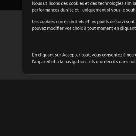
Nous utilisons des cookies et des technologies simila
performances du site et - uniquement si vous le souh
Les cookies non essentiels et les pixels de suivi son
pouvez modifier vos choix à tout moment en cliquan
En cliquant sur Accepter tout, vous consentez à notre
Notre mission est de servir les responsables de loua
l'appareil et à la navigation, tels que décrits dans no
créant des ressources qui leur permettent d'optimise
compte vraiment.
Mix Plus
Produits
Ressources
MultiTracks One
Chants