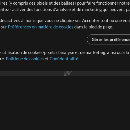
ires (y compris des pixels et des balises) pour faire fonctionner not
aitez - activer des fonctions d'analyse et de marketing qui peuvent p
t désactivés à moins que vous ne cliquiez sur Accepter tout ou que vou
t sur
Préférences en matière de cookies
dans le pied de page.
Gérer les préférenc
 utilisation de cookies/pixels d'analyse et de marketing, ainsi qu'à la
nge dans le monde entier en
tre.
Politique de cookies
et
Confidentialité
.
r leur temps pour ce qui
Boutique
Compte
S
M
Acheter des crédits
Connexion