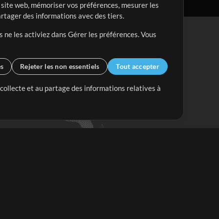
re site web, mémoriser vos préférences, mesurer les
artager des informations avec des tiers.
s ne les activiez dans Gérer les préférences. Vous
es
Rejeter les non essentiels
Tout accepter
 collecte et au partage des informations relatives à
Mix Plus
Mix Moins
Commencer
'abonner à
la Newsletter de
ultiTracksFr.com