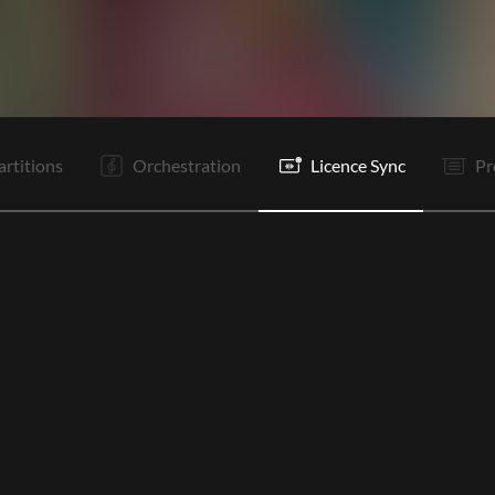
C1
PR
Re
C2
R
P
P
Bo
R
Tg
Tg
It
artitions
Orchestration
Licence Sync
Pr