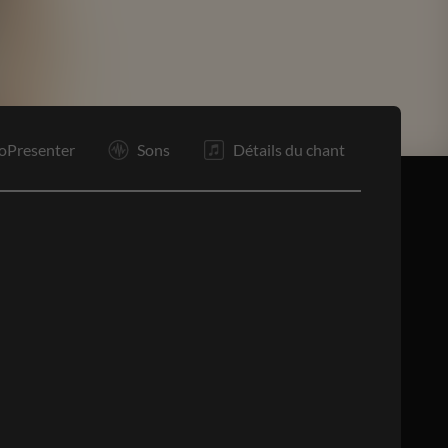
Po
Po
F
oPresenter
Sons
Détails du chant