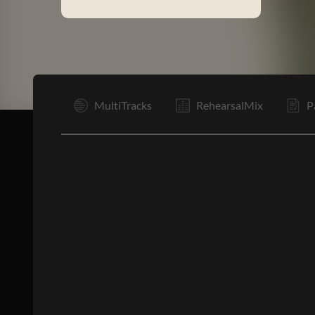
I
MultiTracks
RehearsalMix
P