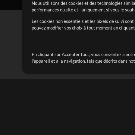
Nous utilisons des cookies et des technologies simila
performances du site et - uniquement si vous le souh
Les cookies non essentiels et les pixels de suivi son
pouvez modifier vos choix à tout moment en cliquan
En cliquant sur Accepter tout, vous consentez à notre
Notre mission est de servir les responsables de loua
l'appareil et à la navigation, tels que décrits dans no
créant des ressources qui leur permettent d'optimise
compte vraiment.
Mix Plus
Produits
Ressources
MultiTracks One
Chants