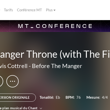
Tarifs
Conférence MT
Plus
nger Throne (with The Fi
vis Cottrell
-
Before The Manger
Tonalité:
Eb
BPM:
76
Mesure:
4/4
ERSION ORIGINALE
le plan musical du Chant