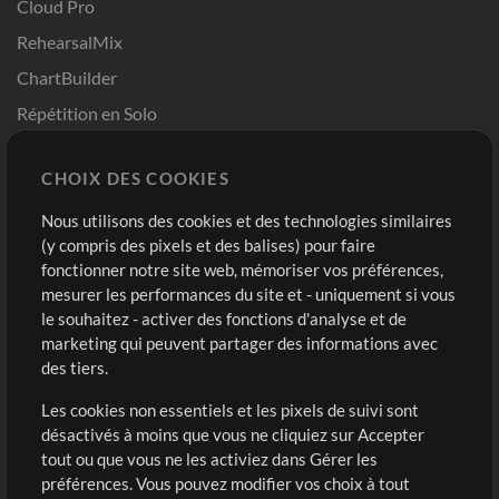
Cloud Pro
RehearsalMix
ChartBuilder
Répétition en Solo
Chart Pro
CHOIX DES COOKIES
Modèles ProPresenter
Sons
Nous utilisons des cookies et des technologies similaires
(y compris des pixels et des balises) pour faire
fonctionner notre site web, mémoriser vos préférences,
Boutique
Compte
mesurer les performances du site et - uniquement si vous
Acheter des crédits
Connexion
le souhaitez - activer des fonctions d'analyse et de
marketing qui peuvent partager des informations avec
Contenu gratuit
S'inscrire
des tiers.
Demander les pistes
Voir le panier
Les cookies non essentiels et les pixels de suivi sont
désactivés à moins que vous ne cliquiez sur Accepter
Extras
tout ou que vous ne les activiez dans Gérer les
Sessions
préférences. Vous pouvez modifier vos choix à tout