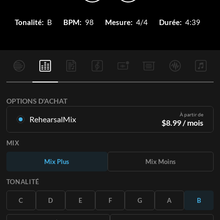
Tonalité:
B
BPM:
98
Mesure:
4/4
Durée:
4:39
OPTIONS D'ACHAT
À partir de
RehearsalMix
$
8.99
/ mois
Mixages créés à partir de l'enregistrement original.
MIX
Disponible dans les 12 tonalités avec des Mix Plus et Moins
pour chaque partition et le chant original.
Mix Plus
Mix Moins
En savoir plus
TONALITÉ
S'ABONNER
C
D
E
F
G
A
B