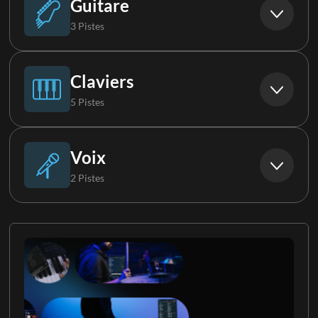
Guitare
3 Pistes
Boucle
Basse Synthé
Guitare acoustique
Claviers
5 Pistes
Guitare électrique 1
Clavier 1
Voix
2 Pistes
Guitare électrique 2
Clavier 2
Choristes
Clavier 3
Chorale