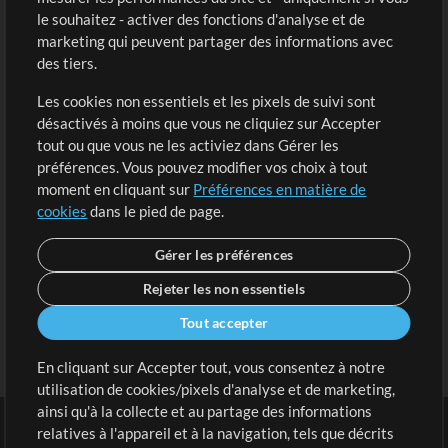
Acheter des crédits
Connexion
le souhaitez - activer des fonctions d'analyse et de
marketing qui peuvent partager des informations avec
Contenu gratuit
S'inscrire
des tiers.
Demander les pistes
Voir le panier
Les cookies non essentiels et les pixels de suivi sont
désactivés à moins que vous ne cliquiez sur Accepter
Extras
tout ou que vous ne les activiez dans Gérer les
Sessions
préférences. Vous pouvez modifier vos choix à tout
Soumettre votre contenu
moment en cliquant sur
Préférences en matière de
cookies
dans le pied de page.
Listes de lecture
Conférence MT
Gérer les préférences
Rejeter les non essentiels
Tout accepter
En cliquant sur Accepter tout, vous consentez à notre
utilisation de cookies/pixels d'analyse et de marketing,
ainsi qu'à la collecte et au partage des informations
relatives à l'appareil et à la navigation, tels que décrits