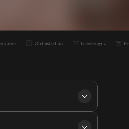
C1
It
C2
It
It
R1
R2
R1
P
P
Bo
Bo
artitions
Orchestration
Licence Sync
Pr