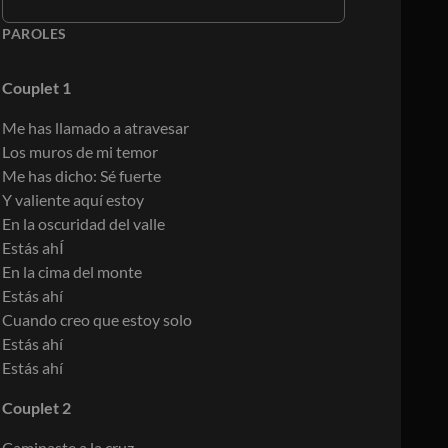
PAROLES
Couplet 1
Me has llamado a atravesar
Los muros de mi temor
Me has dicho: Sé fuerte
Y valiente aquí estoy
En la oscuridad del valle
Estás ahÍ
En la cima del monte
Estás ahí
Cuando creo que estoy solo
Estás ahí
Estás ahí
Couplet 2
Caminaste a la cruz