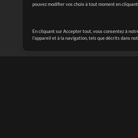
pouvez modifier vos choix à tout moment en cliquan
En cliquant sur Accepter tout, vous consentez à notre
Notre mission est de servir les responsables de loua
l'appareil et à la navigation, tels que décrits dans no
créant des ressources qui leur permettent d'optimise
compte vraiment.
Mix Plus
Produits
Ressources
MultiTracks One
Chants
Forfait Live
Bien conduire la louang
Forfait Répétition
Formation
Licence Sync