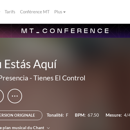
Tarifs
Conférence MT
Plus
 Estás Aquí
Presencia
-
Tienes El Control
Tonalité:
F
BPM:
67.50
Mesure:
4/
ERSION ORIGINALE
le plan musical du Chant