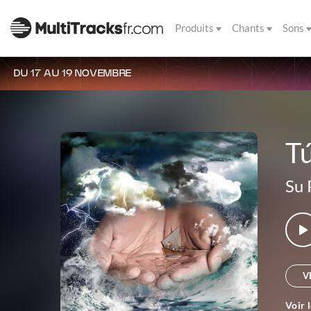
Produits
Chants
Sons
DU 17 AU 19 NOVEMBRE
Tú
Su 
V
Voir 