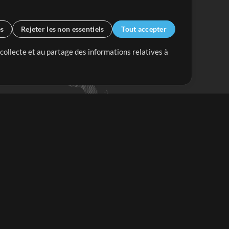
es
Rejeter les non essentiels
Tout accepter
 collecte et au partage des informations relatives à
Mix Plus
Mix Moins
Commencer
'abonner à
la Newsletter de
ultiTracksFr.com
S'abonner
ous rencontrez des difficultés?