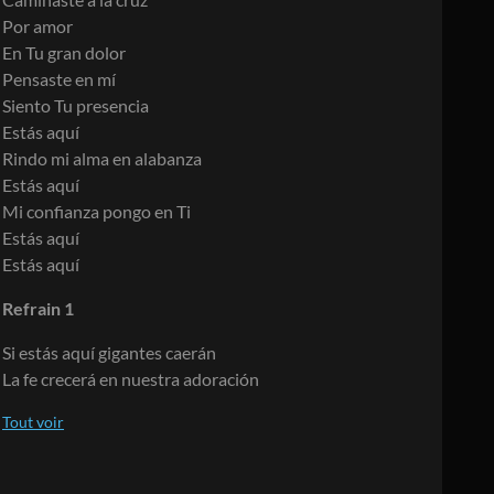
Por amor
En Tu gran dolor
Pensaste en mí
Siento Tu presencia
Estás aquí
Rindo mi alma en alabanza
Estás aquí
Mi confianza pongo en Ti
Estás aquí
Estás aquí
Refrain 1
Si estás aquí gigantes caerán
La fe crecerá en nuestra adoración