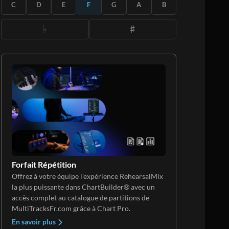
S'ABONNER
C
D
E
F
G
A
B
Forfait Répétition
Offrez à votre équipe l'expérience RehearsalMix
la plus puissante dans ChartBuilder® avec un
accès complet au catalogue de partitions de
MultiTracksFr.com grâce à Chart Pro.
En savoir plus