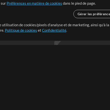
t sur
Préférences en matière de cookies
dans le pied de page.
Gérer les préférenc
 utilisation de cookies/pixels d'analyse et de marketing, ainsi qu'à la
nge dans le monde entier en
tre.
Politique de cookies
et
Confidentialité
.
r leur temps pour ce qui
Boutique
Compte
S
M
Acheter des crédits
Connexion
e
Contenu gratuit
S'inscrire
Demander les pistes
Voir le panier
V