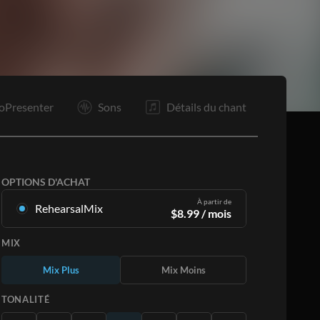
It
It
O
F
oPresenter
Sons
Détails du chant
OPTIONS D'ACHAT
À partir de
RehearsalMix
$
8.99
/ mois
Mixages créés à partir de l'enregistrement
MIX
original. Disponible dans les 12 tonalités avec
des Mix Plus et Moins pour chaque partition et
Mix Plus
Mix Moins
le chant original.
En savoir plus
TONALITÉ