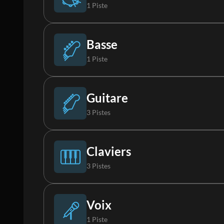
1 Piste
Batterie
Basse
1 Piste
Basse Synthé
Guitare
3 Pistes
Guitare acoustique
Claviers
3 Pistes
Guitare électrique 1
Piano
Voix
1 Piste