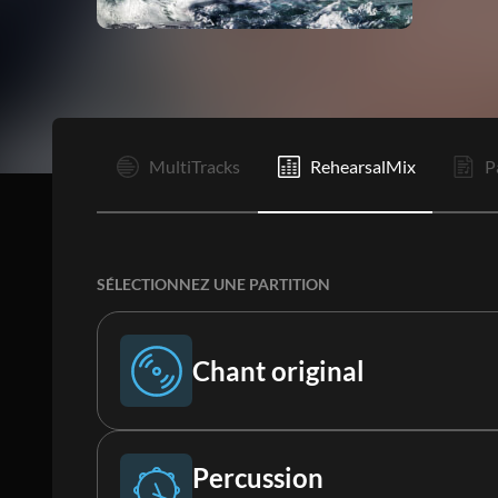
I
MultiTracks
RehearsalMix
P
SÉLECTIONNEZ UNE PARTITION
Chant original
Chant original
Percussion