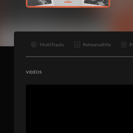
I
MultiTracks
RehearsalMix
P
VIDÉOS