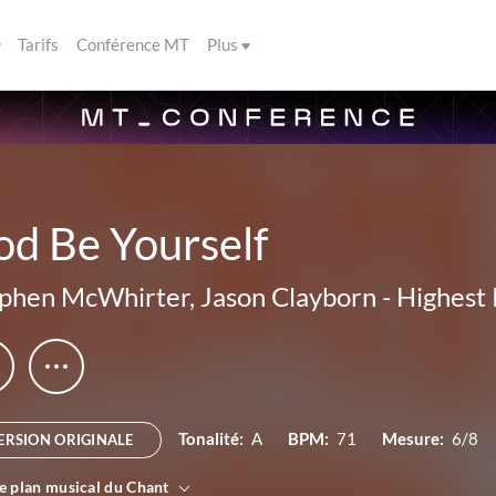
Tarifs
Conférence MT
Plus
od Be Yourself
phen McWhirter
,
Jason Clayborn
-
Highest 
Tonalité:
A
BPM:
71
Mesure:
6/8
ERSION ORIGINALE
le plan musical du Chant