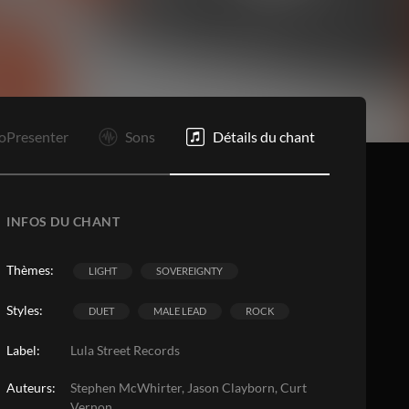
Tg
C1
C2
O
E
oPresenter
Sons
Détails du chant
INFOS DU CHANT
Thèmes:
LIGHT
SOVEREIGNTY
Styles:
DUET
MALE LEAD
ROCK
Label:
Lula Street Records
Auteurs:
Stephen McWhirter, Jason Clayborn, Curt
Vernon