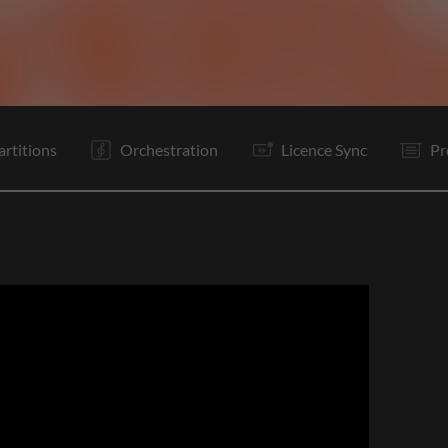
V1
V2
C1
C2
Ta
V3
V4
C1
C2
Vp
B1
B2
artitions
Orchestration
Licence Sync
Pr