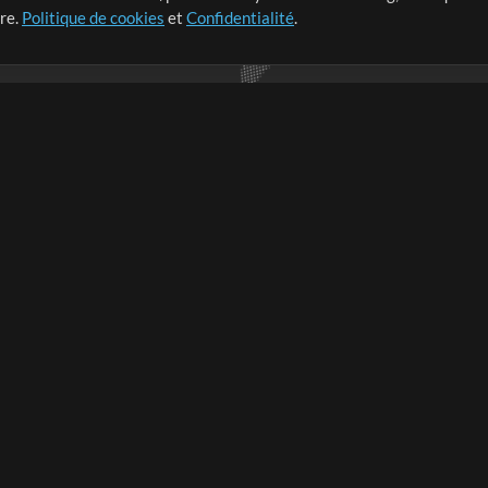
tre.
Politique de cookies
et
Confidentialité
.
r leur temps pour ce qui
Boutique
Compte
S
M
Acheter des crédits
Connexion
e
Contenu gratuit
S'inscrire
Demander les pistes
Voir le panier
V
V
Extras
Sessions
Soumettre votre contenu
Listes de lecture