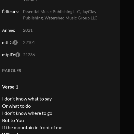
Éditeurs:
Essential Music Publishing LLC, JayClay
Publishing, Watershed Music Group LLC
Année:
2021
mtID:
22101
mtpID:
21236
PAROLES
Verse 1
I don’t know what to say
Or what to do
I don’t know where to go
But to You
If the mountain in front of me