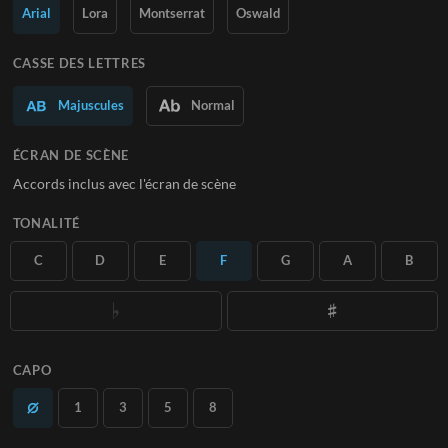
Arial
Lora
Montserrat
Oswald
En savoir plus
CASSE DES LETTRES
S'ABONNER
Majuscules
Normal
ÉCRAN DE SCÈNE
Accords inclus avec l'écran de scène
TONALITÉ
C
D
E
F
G
A
B
CAPO
1
3
5
8