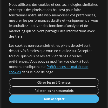
Sons
Nous utilisons des cookies et des technologies similaires
(y compris des pixels et des balises) pour faire
fonctionner notre site web, mémoriser vos préférences,
Boutique
Compte
mesurer les performances du site et - uniquement si vous
Acheter des crédits
Connexion
le souhaitez - activer des fonctions d'analyse et de
marketing qui peuvent partager des informations avec
Contenu gratuit
S'inscrire
des tiers.
Demander les pistes
Voir le panier
Les cookies non essentiels et les pixels de suivi sont
désactivés à moins que vous ne cliquiez sur Accepter
Extras
tout ou que vous ne les activiez dans Gérer les
Sessions
préférences. Vous pouvez modifier vos choix à tout
Soumettre votre contenu
moment en cliquant sur
Préférences en matière de
cookies
dans le pied de page.
Listes de lecture
Conférence MT
Gérer les préférences
Rejeter les non essentiels
Tout accepter