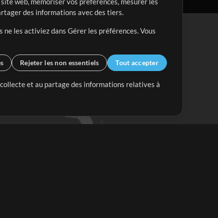
re site web, mémoriser vos préférences, mesurer les
artager des informations avec des tiers.
s ne les activiez dans Gérer les préférences. Vous
es
Rejeter les non essentiels
Tout accepter
 collecte et au partage des informations relatives à
Mix Plus
Mix Moins
Commencer
'abonner à
la Newsletter de
ultiTracksFr.com
S'abonner