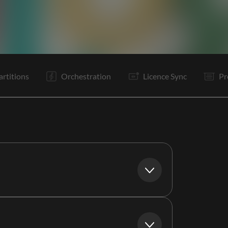
C1
R
It
C1
R
It
Bd
Bd
Bd
R
Bo
Bo
artitions
Orchestration
Licence Sync
Pr