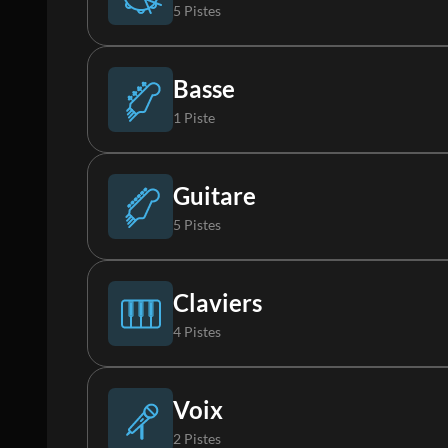
5 Pistes
Batterie
Basse
1 Piste
FX
Basse
Guitare
5 Pistes
Tambourin 1
Guitare acoustique
Claviers
4 Pistes
Shaker
Guitare électrique 1
Piano
Voix
2 Pistes