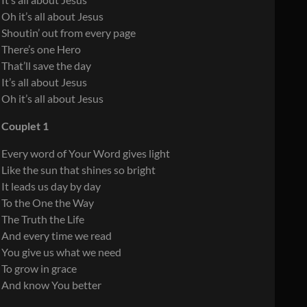
Oh it’s all about Jesus
Shoutin’ out from every page
There’s one Hero
That’ll save the day
It’s all about Jesus
Oh it’s all about Jesus
Couplet 1
Every word of Your Word gives light
Like the sun that shines so bright
It leads us day by day
To the One the Way
The Truth the Life
And every time we read
You give us what we need
To grow in grace
And know You better