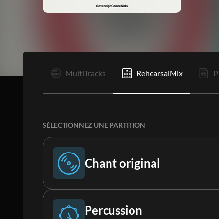
I
MultiTracks
RehearsalMix
P
SÉLECTIONNEZ UNE PARTITION
Chant original
Chant original
Percussion