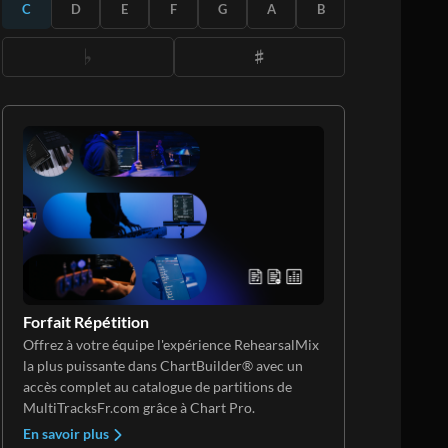
S'ABONNER
C
D
E
F
G
A
B
Forfait Répétition
Offrez à votre équipe l'expérience RehearsalMix
la plus puissante dans ChartBuilder® avec un
accès complet au catalogue de partitions de
MultiTracksFr.com grâce à Chart Pro.
En savoir plus