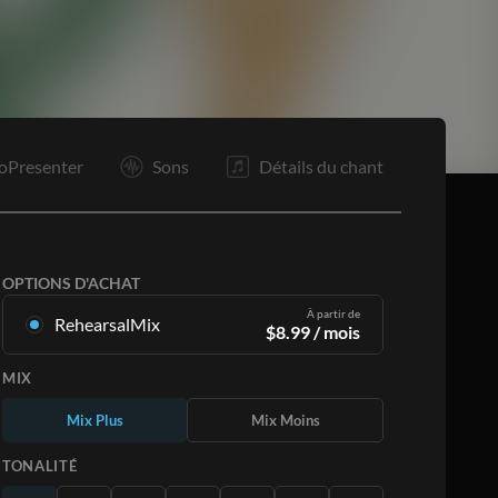
F
oPresenter
Sons
Détails du chant
OPTIONS D'ACHAT
À partir de
RehearsalMix
$
8.99
/ mois
Mixages créés à partir de l'enregistrement
MIX
original. Disponible dans les 12 tonalités avec
des Mix Plus et Moins pour chaque partition et
Mix Plus
Mix Moins
le chant original.
En savoir plus
TONALITÉ