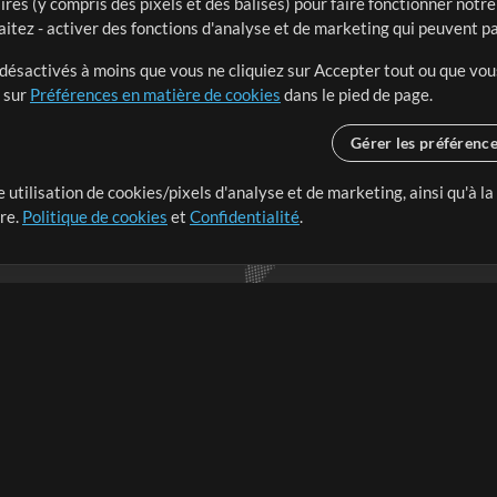
ires (y compris des pixels et des balises) pour faire fonctionner not
aitez - activer des fonctions d'analyse et de marketing qui peuvent p
t désactivés à moins que vous ne cliquiez sur Accepter tout ou que vou
t sur
Préférences en matière de cookies
dans le pied de page.
Gérer les préférenc
 utilisation de cookies/pixels d'analyse et de marketing, ainsi qu'à la
nge dans le monde entier en
tre.
Politique de cookies
et
Confidentialité
.
r leur temps pour ce qui
Boutique
Compte
S
M
Acheter des crédits
Connexion
e
Contenu gratuit
S'inscrire