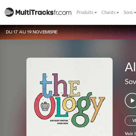
Produits
Chants
Sons
DU 17 AU 19 NOVEMBRE
Al
Sov
V
Voir 