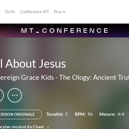
Tarifs
Conférence MT
Plus
l About Jesus
ereign Grace Kids
-
The Ology: Ancient Tr
Tonalité:
C
BPM:
96
Mesure:
4/4
ERSION ORIGINALE
le plan musical du Chant