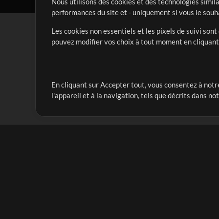
Nous utilisons des cookies et des technologies simila
performances du site et - uniquement si vous le souh
Les cookies non essentiels et les pixels de suivi son
pouvez modifier vos choix à tout moment en cliquan
En cliquant sur Accepter tout, vous consentez à notre
Notre mission est de servir les responsables de loua
l'appareil et à la navigation, tels que décrits dans no
créant des ressources qui leur permettent d'optimise
compte vraiment.
Mix Plus
Produits
Ressources
MultiTracks One
Chants
Forfait Live
Bien conduire la louang