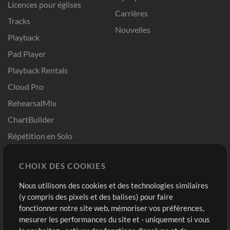
Licences pour églises
Carrières
Tracks
Nouvelles
Playback
Pad Player
Playback Rentals
Cloud Pro
RehearsalMix
ChartBuilder
Répétition en Solo
Chart Pro
CHOIX DES COOKIES
Modèles ProPresenter
Sons
Nous utilisons des cookies et des technologies similaires
(y compris des pixels et des balises) pour faire
fonctionner notre site web, mémoriser vos préférences,
Boutique
Compte
mesurer les performances du site et - uniquement si vous
Acheter des crédits
Connexion