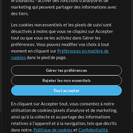
le souhaitez - activer des fonctions d'analyse et de
marketing qui peuvent partager des informations avec
Contenu gratuit
S'inscrire
des tiers.
Demander les pistes
Voir le panier
Les cookies non essentiels et les pixels de suivi sont
désactivés à moins que vous ne cliquiez sur Accepter
Extras
tout ou que vous ne les activiez dans Gérer les
Sessions
préférences. Vous pouvez modifier vos choix à tout
Soumettre votre contenu
moment en cliquant sur
Préférences en matière de
cookies
dans le pied de page.
Listes de lecture
Conférence MT
Gérer les préférences
Rejeter les non essentiels
Tout accepter
En cliquant sur Accepter tout, vous consentez à notre
utilisation de cookies/pixels d'analyse et de marketing,
ainsi qu'à la collecte et au partage des informations
relatives à l'appareil et à la navigation, tels que décrits
dans notre.
Politique de cookies
et
Confidentialité
.