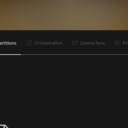
I
C1
C2
Tr
C3
Bo
Tr
C4
Bo
O
F
artitions
Orchestration
Licence Sync
Pr