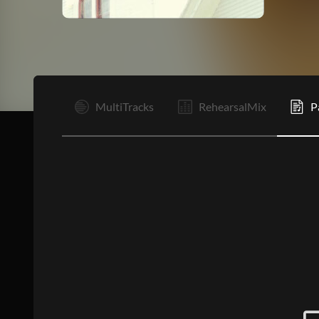
Tr
MultiTracks
RehearsalMix
P