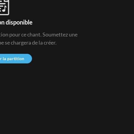
on disponible
ition pour ce chant. Soumettez une
 se chargera de la créer.
la partition