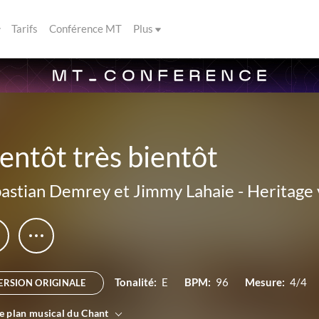
Tarifs
Conférence MT
Plus
entôt très bientôt
astian Demrey et Jimmy Lahaie
-
Heritage 
Tonalité:
E
BPM:
96
Mesure:
4/4
ERSION ORIGINALE
le plan musical du Chant