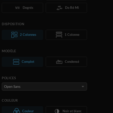
Degrés
Do Ré Mi
DISPOSITION
2 Colonnes
1 Colonne
MODÈLE
Complet
Normal
Condensé
Large
POLICES
COULEUR
Couleur
Noir et blanc