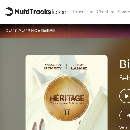
Produits
Chants
Sons
DU 17 AU 19 NOVEMBRE
Bi
Seb
V
Voir 