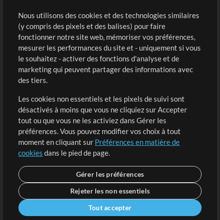
Sons
Nous utilisons des cookies et des technologies similaires
(y compris des pixels et des balises) pour faire
fonctionner notre site web, mémoriser vos préférences,
Boutique
Compte
mesurer les performances du site et - uniquement si vous
Acheter des crédits
Connexion
le souhaitez - activer des fonctions d'analyse et de
marketing qui peuvent partager des informations avec
Contenu gratuit
S'inscrire
des tiers.
Demander les pistes
Voir le panier
Les cookies non essentiels et les pixels de suivi sont
désactivés à moins que vous ne cliquiez sur Accepter
Extras
tout ou que vous ne les activiez dans Gérer les
Sessions
préférences. Vous pouvez modifier vos choix à tout
Soumettre votre contenu
moment en cliquant sur
Préférences en matière de
cookies
dans le pied de page.
Listes de lecture
Conférence MT
Gérer les préférences
Rejeter les non essentiels
Tout accepter