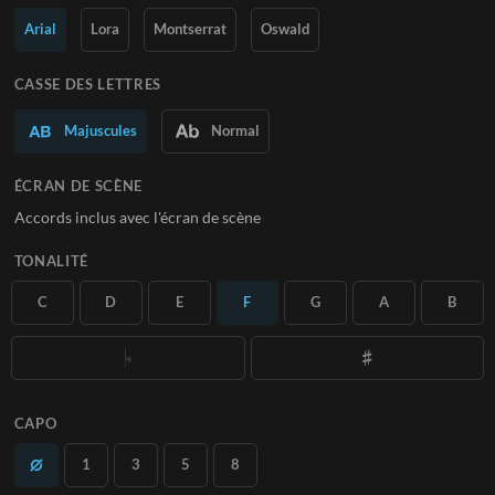
Arial
Lora
Montserrat
Oswald
En savoir plus
S'ABONNER
CASSE DES LETTRES
Majuscules
Normal
ÉCRAN DE SCÈNE
Accords inclus avec l'écran de scène
TONALITÉ
C
D
E
F
G
A
B
CAPO
1
3
5
8