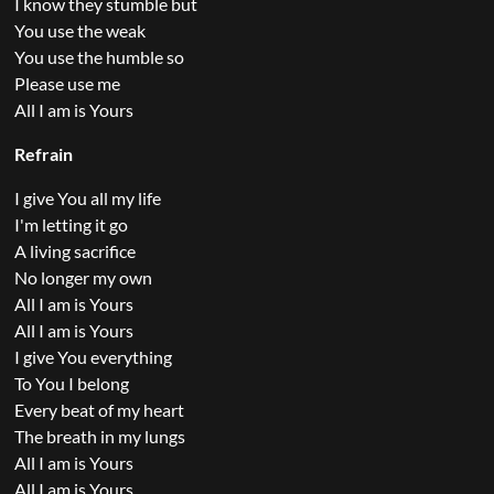
I know they stumble but
You use the weak
You use the humble so
Please use me
All I am is Yours
Refrain
I give You all my life
I'm letting it go
A living sacrifice
No longer my own
All I am is Yours
All I am is Yours
I give You everything
To You I belong
Every beat of my heart
The breath in my lungs
All I am is Yours
All I am is Yours