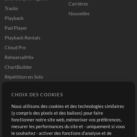
Carrières
Tracks
Nouvelles
Playback
Pad Player
Playback Rentals
Cloud Pro
RehearsalMix
ChartBuilder
Répétition en Solo
Chart Pro
CHOIX DES COOKIES
Modèles ProPresenter
Sons
Nous utilisons des cookies et des technologies similaires
(y compris des pixels et des balises) pour faire
fonctionner notre site web, mémoriser vos préférences,
Boutique
Compte
mesurer les performances du site et - uniquement si vous
Acheter des crédits
Connexion
le souhaitez - activer des fonctions d'analyse et de