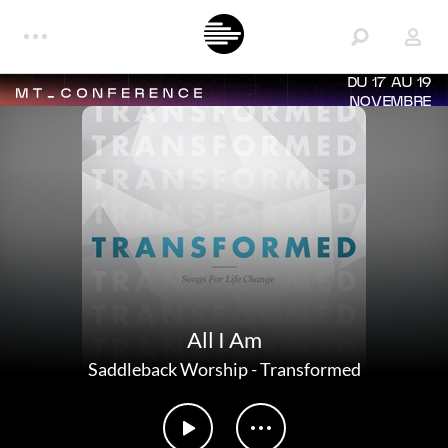
DU 17 AU 19
NOVEMBRE
All I Am
Saddleback Worship
-
Transformed