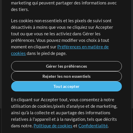
marketing qui peuvent partager des informations avec
Contenu gratuit
S'inscrire
des tiers.
Demander les pistes
Voir le panier
Les cookies non essentiels et les pixels de suivi sont
désactivés à moins que vous ne cliquiez sur Accepter
Extras
tout ou que vous ne les activiez dans Gérer les
Sessions
préférences. Vous pouvez modifier vos choix à tout
Soumettre votre contenu
moment en cliquant sur
Préférences en matière de
cookies
dans le pied de page.
Listes de lecture
Conférence MT
Gérer les préférences
Rejeter les non essentiels
Tout accepter
En cliquant sur Accepter tout, vous consentez à notre
utilisation de cookies/pixels d'analyse et de marketing,
ainsi qu'à la collecte et au partage des informations
relatives à l'appareil et à la navigation, tels que décrits
dans notre.
Politique de cookies
et
Confidentialité
.
Conditions
|
Confidentialité
|