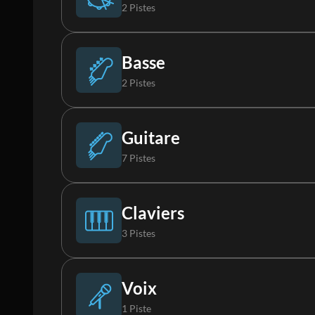
2 Pistes
Batterie
Basse
2 Pistes
Boucle
Basse
Guitare
7 Pistes
Basse Synthé
Guitare acoustique 1
Claviers
3 Pistes
Guitare acoustique 2
Piano
Voix
1 Piste