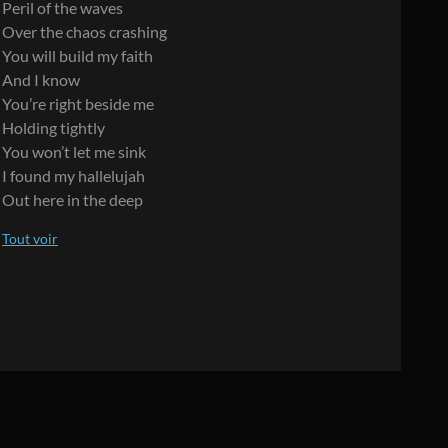
Peril of the waves
Over the chaos crashing
You will build my faith
And I know
You’re right beside me
Holding tightly
You won’t let me sink
I found my hallelujah
Out here in the deep