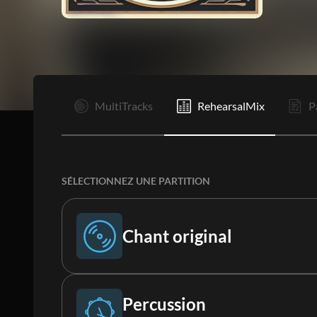
I
MultiTracks
RehearsalMix
P
SÉLECTIONNEZ UNE PARTITION
Chant original
Chant original
Percussion