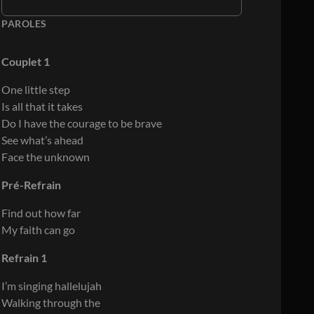
PAROLES
Couplet 1
One little step
Is all that it takes
Do I have the courage to be brave
See what’s ahead
Face the unknown
Pré-Refrain
Find out how far
My faith can go
Refrain 1
I’m singing hallelujah
Walking through the