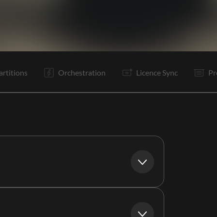
C1
PR 1
R1
Re
C2
PR 2
R1
Is
P
P
Tr
R1
artitions
Orchestration
Licence Sync
Pr