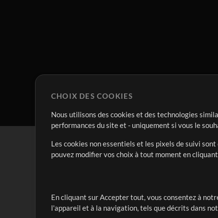
CHOIX DES COOKIES
Nous utilisons des cookies et des technologies simila
performances du site et - uniquement si vous le souh
Les cookies non essentiels et les pixels de suivi son
pouvez modifier vos choix à tout moment en cliquan
En cliquant sur Accepter tout, vous consentez à notre
Notre mission est de servir les responsables de loua
l'appareil et à la navigation, tels que décrits dans no
créant des ressources qui leur permettent d'optimise