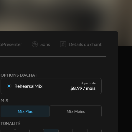
R2
Tg1
Tg2
Tg2
F
oPresenter
Sons
Détails du chant
OPTIONS D'ACHAT
À partir de
RehearsalMix
$
8.99
/ mois
Mixages créés à partir de l'enregistrement
MIX
original. Disponible dans les 12 tonalités avec
des Mix Plus et Moins pour chaque partition et
Mix Plus
Mix Moins
le chant original.
En savoir plus
TONALITÉ