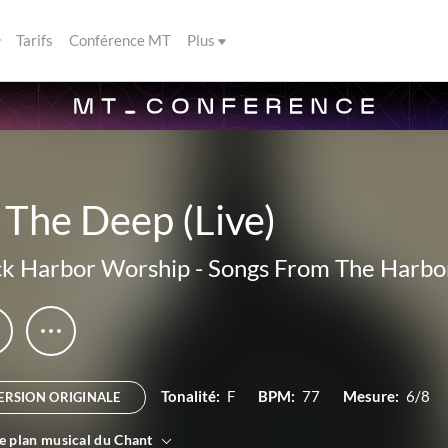
Tarifs
Conférence MT
Plus
 The Deep (Live)
k Harbor Worship
-
Songs From The Harbor,
Tonalité:
F
BPM:
77
Mesure:
6/8
ERSION ORIGINALE
le plan musical du Chant