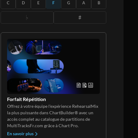
S'ABONNER
C
D
E
F
G
A
B
Forfait Répétition
Offrez à votre équipe l'expérience RehearsalMix
la plus puissante dans ChartBuilder® avec un
accès complet au catalogue de partitions de
MultiTracksFr.com grâce à Chart Pro.
En savoir plus