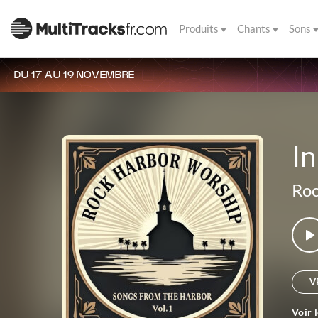
Produits
Chants
Sons
DU 17 AU 19 NOVEMBRE
In
Roc
V
Voir 