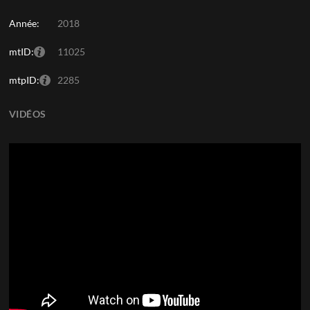
Année:
2018
mtID:
11025
mtpID:
2285
VIDÉOS