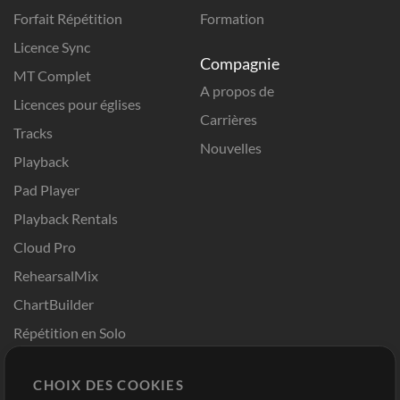
Forfait Répétition
Formation
Licence Sync
Compagnie
MT Complet
A propos de
Licences pour églises
Carrières
Tracks
Nouvelles
Playback
Pad Player
Playback Rentals
Cloud Pro
RehearsalMix
ChartBuilder
Répétition en Solo
Chart Pro
CHOIX DES COOKIES
Modèles ProPresenter