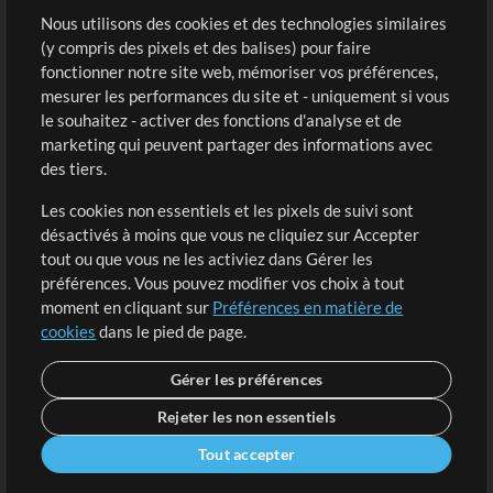
Sons
Nous utilisons des cookies et des technologies similaires
(y compris des pixels et des balises) pour faire
fonctionner notre site web, mémoriser vos préférences,
Boutique
Compte
mesurer les performances du site et - uniquement si vous
Acheter des crédits
Connexion
le souhaitez - activer des fonctions d'analyse et de
marketing qui peuvent partager des informations avec
Contenu gratuit
S'inscrire
des tiers.
Demander les pistes
Voir le panier
Les cookies non essentiels et les pixels de suivi sont
désactivés à moins que vous ne cliquiez sur Accepter
Extras
tout ou que vous ne les activiez dans Gérer les
Sessions
préférences. Vous pouvez modifier vos choix à tout
Soumettre votre contenu
moment en cliquant sur
Préférences en matière de
cookies
dans le pied de page.
Listes de lecture
Conférence MT
Gérer les préférences
Rejeter les non essentiels
Tout accepter