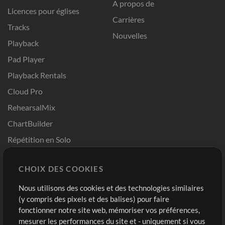
A propos de
Licences pour églises
Carrières
Tracks
Nouvelles
Playback
Pad Player
Playback Rentals
Cloud Pro
RehearsalMix
ChartBuilder
Répétition en Solo
Chart Pro
CHOIX DES COOKIES
Modèles ProPresenter
Sons
Nous utilisons des cookies et des technologies similaires
(y compris des pixels et des balises) pour faire
fonctionner notre site web, mémoriser vos préférences,
Boutique
Compte
mesurer les performances du site et - uniquement si vous