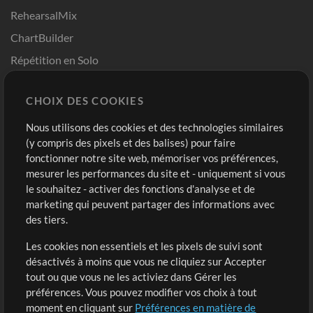
RehearsalMix
ChartBuilder
Répétition en Solo
Chart Pro
CHOIX DES COOKIES
Modèles ProPresenter
Sons
Nous utilisons des cookies et des technologies similaires
(y compris des pixels et des balises) pour faire
fonctionner notre site web, mémoriser vos préférences,
Boutique
Compte
mesurer les performances du site et - uniquement si vous
Acheter des crédits
Connexion
le souhaitez - activer des fonctions d'analyse et de
marketing qui peuvent partager des informations avec
Contenu gratuit
S'inscrire
des tiers.
Demander les pistes
Voir le panier
Les cookies non essentiels et les pixels de suivi sont
désactivés à moins que vous ne cliquiez sur Accepter
Extras
tout ou que vous ne les activiez dans Gérer les
Sessions
préférences. Vous pouvez modifier vos choix à tout
Soumettre votre contenu
moment en cliquant sur
Préférences en matière de