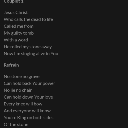
Couplet 1
Jesus Christ
Who calls the dead to life
Called me from
My guilty tomb
With a word
He rolled my stone away
Now I'm singing alive in You
Refrain
No stone no grave
Can hold back Your power
No lie no chain
Can hold down Your love
Every knee will bow
And everyone will know
You’re King on both sides
Of the stone