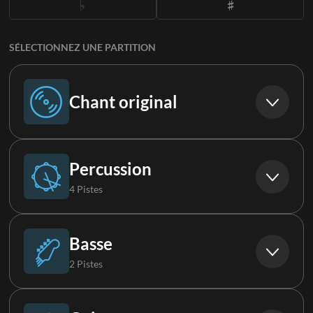
SÉLECTIONNEZ UNE PARTITION
Chant original
Chant original
Percussion
4 Pistes
Batterie (Live)
Basse
2 Pistes
Percussions
Basse