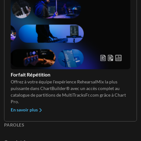
Clavier 3
Clavier 4
Forfait Répétition
Offrez à votre équipe l'expérience RehearsalMix la plus
puissante dans ChartBuilder® avec un accès complet au
Clavier 5
catalogue de partitions de MultiTracksFr.com grâce à Chart
Pro.
En savoir plus
PAROLES