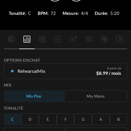
Tonalité:
C
BPM:
72
Mesure:
4/4
Durée:
5:20
OPTIONS D'ACHAT
À partir de
RehearsalMix
$
8.99
/ mois
Mixages créés à partir de l'enregistrement original.
MIX
Disponible dans les 12 tonalités avec des Mix Plus et Moins
pour chaque partition et le chant original.
Mix Plus
Mix Moins
En savoir plus
TONALITÉ
S'ABONNER
C
D
E
F
G
A
B