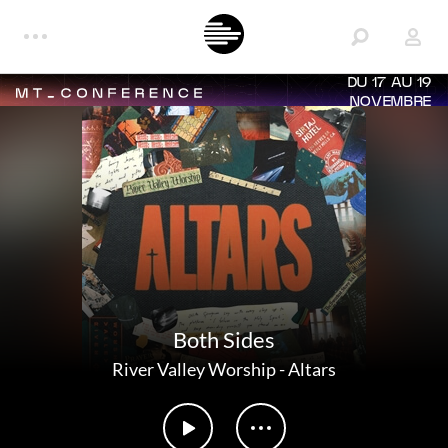
DU 17 AU 19
NOVEMBRE
Both Sides
River Valley Worship
-
Altars