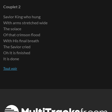
Couplet 2
Savior King who hung
With arms stretched wide
The solace
Of that crimson flood
With His final breath
The Savior cried
Oh It is finished
It is done