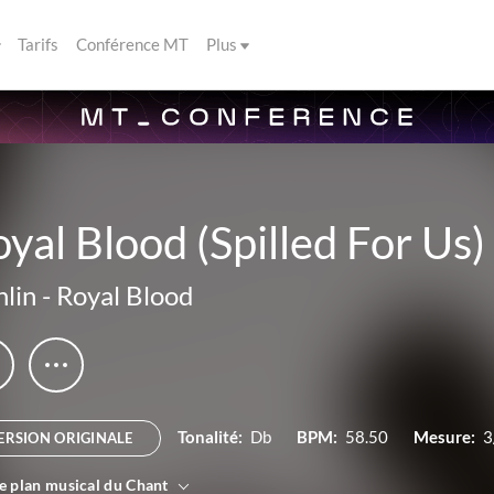
Tarifs
Conférence MT
Plus
yal Blood (Spilled For Us)
hlin
-
Royal Blood
Tonalité:
Db
BPM:
58.50
Mesure:
3
ERSION ORIGINALE
le plan musical du Chant