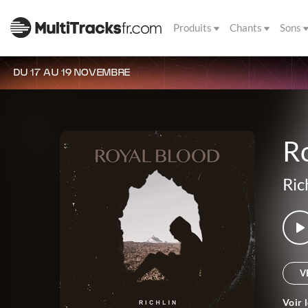
Produits
Chants
Sons
DU 17 AU 19 NOVEMBRE
Ro
Ric
V
Voir 