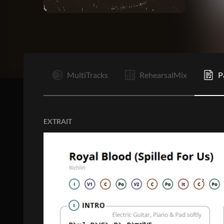
I
MultiTracks
RehearsalMix
P
EXTRAIT