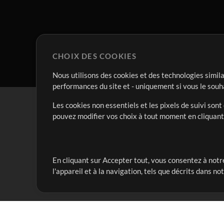
CHOIX DES COOKIES
Nous utilisons des cookies et des technologies simila
performances du site et - uniquement si vous le souh
Les cookies non essentiels et les pixels de suivi son
pouvez modifier vos choix à tout moment en cliquan
En cliquant sur Accepter tout, vous consentez à notre
Notre mission est de servir les responsables de loua
l'appareil et à la navigation, tels que décrits dans no
créant des ressources qui leur permettent d'optimise
compte vraiment.