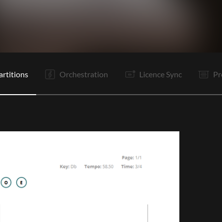
C1
R
Po
C2
R
Po
It
R
R
Po
O
F
artitions
Orchestration
Licence Sync
Pr