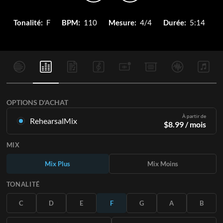
Tonalité:
F
BPM:
110
Mesure:
4/4
Durée:
5:14
OPTIONS D'ACHAT
À partir de
RehearsalMix
$
8.99
/ mois
Mixages créés à partir de l'enregistrement original.
MIX
Disponible dans les 12 tonalités avec des Mix Plus et Moins
pour chaque partition et le chant original.
Mix Plus
Mix Moins
En savoir plus
TONALITÉ
S'ABONNER
C
D
E
F
G
A
B