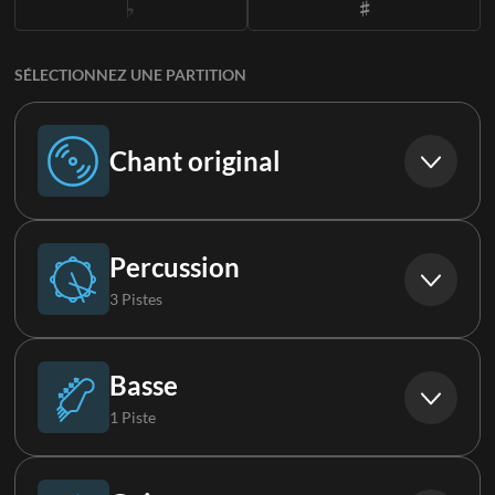
SÉLECTIONNEZ UNE PARTITION
Chant original
Chant original
Percussion
3 Pistes
Batterie
Basse
1 Piste
Percussions
Basse