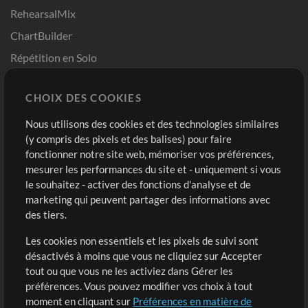
RehearsalMix
ChartBuilder
Répétition en Solo
Chart Pro
CHOIX DES COOKIES
Modèles ProPresenter
Sons
Nous utilisons des cookies et des technologies similaires
(y compris des pixels et des balises) pour faire
fonctionner notre site web, mémoriser vos préférences,
Boutique
Compte
mesurer les performances du site et - uniquement si vous
Acheter des crédits
Connexion
le souhaitez - activer des fonctions d'analyse et de
marketing qui peuvent partager des informations avec
Contenu gratuit
S'inscrire
des tiers.
Demander les pistes
Voir le panier
Les cookies non essentiels et les pixels de suivi sont
désactivés à moins que vous ne cliquiez sur Accepter
Extras
tout ou que vous ne les activiez dans Gérer les
Sessions
préférences. Vous pouvez modifier vos choix à tout
Soumettre votre contenu
moment en cliquant sur
Préférences en matière de