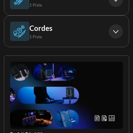
1 Piste
Ténor 2
Ukulélé
Cuivres
Cordes
1 Piste
Choristes
Cordes
Chorale