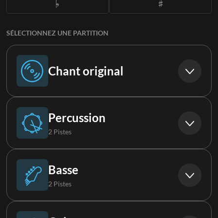
SÉLECTIONNEZ UNE PARTITION
Chant original
Chant original
Percussion
2 Pistes
Batterie
Basse
2 Pistes
Percussions
Basse