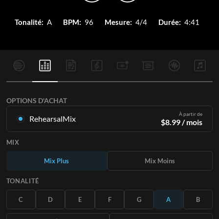
Tonalité:
A
BPM:
96
Mesure:
4/4
Durée:
4:41
OPTIONS D'ACHAT
À partir de
RehearsalMix
$
8.99
/ mois
Mixages créés à partir de l'enregistrement original.
MIX
Disponible dans les 12 tonalités avec des Mix Plus et Moins
pour chaque partition et le chant original.
Mix Plus
Mix Moins
En savoir plus
TONALITÉ
S'ABONNER
C
D
E
F
G
A
B