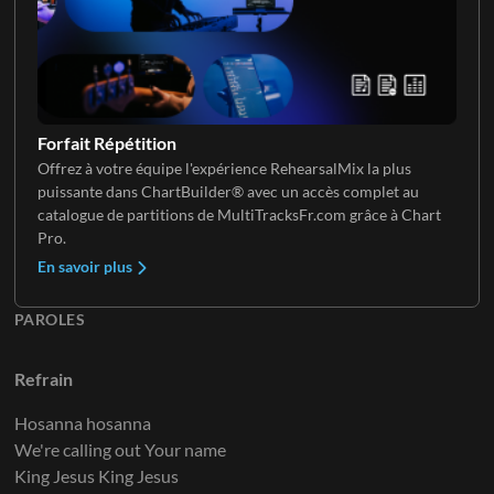
Clavier 2
Forfait Répétition
Offrez à votre équipe l'expérience RehearsalMix la plus
puissante dans ChartBuilder® avec un accès complet au
Clavier 3
catalogue de partitions de MultiTracksFr.com grâce à Chart
Pro.
En savoir plus
PAROLES
Refrain
Hosanna hosanna
We're calling out Your name
King Jesus King Jesus