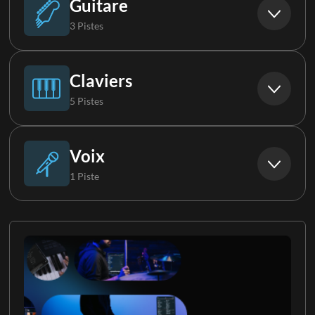
Guitare
3 Pistes
Basse Synthé
Guitare électrique 1
Claviers
5 Pistes
Guitare électrique 2
Piano
Voix
1 Piste
Guitare électrique 3
Orgue
Choristes
Clavier 1