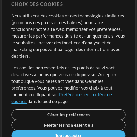
CHOIX DES COOKIES
Modèles ProPresenter
Sons
Nous utilisons des cookies et des technologies similaires
(y compris des pixels et des balises) pour faire
fonctionner notre site web, mémoriser vos préférences,
Boutique
Compte
mesurer les performances du site et - uniquement si vous
Acheter des crédits
Connexion
le souhaitez - activer des fonctions d'analyse et de
marketing qui peuvent partager des informations avec
Contenu gratuit
S'inscrire
des tiers.
Demander les pistes
Voir le panier
Les cookies non essentiels et les pixels de suivi sont
désactivés à moins que vous ne cliquiez sur Accepter
Extras
tout ou que vous ne les activiez dans Gérer les
Sessions
préférences. Vous pouvez modifier vos choix à tout
Soumettre votre contenu
moment en cliquant sur
Préférences en matière de
cookies
dans le pied de page.
Listes de lecture
Conférence MT
Gérer les préférences
Rejeter les non essentiels
Tout accepter