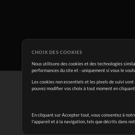
CHOIX DES COOKIES
Nous utilisons des cookies et des technologies simila
performances du site et - uniquement si vous le souh
Les cookies non essentiels et les pixels de suivi son
pouvez modifier vos choix à tout moment en cliquan
En cliquant sur Accepter tout, vous consentez à notre
Notre mission est de servir les responsables de loua
l'appareil et à la navigation, tels que décrits dans no
créant des ressources qui leur permettent d'optimise
compte vraiment.