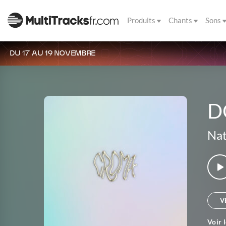
Produits
Chants
Sons
DU 17 AU 19 NOVEMBRE
D
Nat
V
Voir 