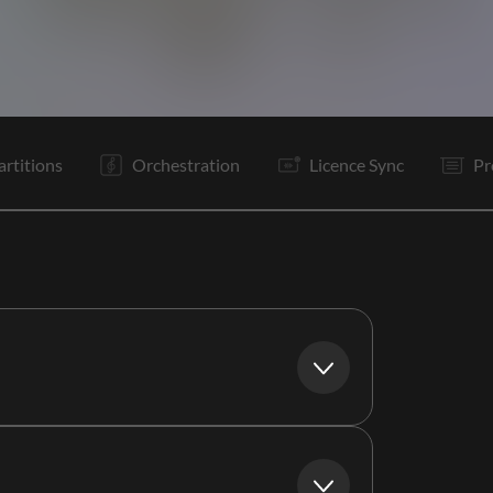
C
R
R
P1
P2
Bo
R
R
O
O
F
artitions
Orchestration
Licence Sync
Pr