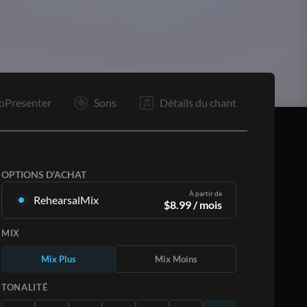
oPresenter
Sons
Détails du chant
OPTIONS D'ACHAT
À partir de
RehearsalMix
$
8.99
/ mois
Mixages créés à partir de l'enregistrement
MIX
original. Disponible dans les 12 tonalités avec
des Mix Plus et Moins pour chaque partition et
Mix Plus
Mix Moins
le chant original.
En savoir plus
TONALITÉ