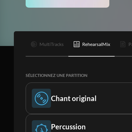
I
MultiTracks
RehearsalMix
P
SÉLECTIONNEZ UNE PARTITION
Chant original
Chant original
Percussion