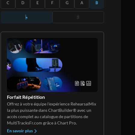
S'ABONNER
C
D
E
F
G
A
B
Forfait Répétition
Offrez à votre équipe l'expérience RehearsalMix
la plus puissante dans ChartBuilder® avec un
accès complet au catalogue de partitions de
MultiTracksFr.com grâce à Chart Pro.
En savoir plus