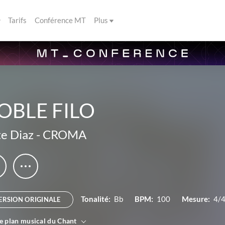
Tarifs
Conférence MT
Plus
OBLE FILO
e Diaz
-
CROMA
Tonalité:
Bb
BPM:
100
Mesure:
4/
ERSION ORIGINALE
le plan musical du Chant