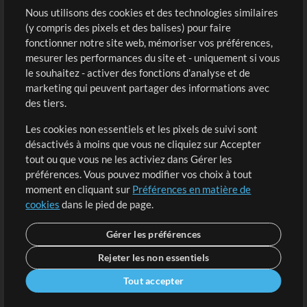
Sons
Nous utilisons des cookies et des technologies similaires
(y compris des pixels et des balises) pour faire
fonctionner notre site web, mémoriser vos préférences,
Boutique
Compte
mesurer les performances du site et - uniquement si vous
Acheter des crédits
Connexion
le souhaitez - activer des fonctions d'analyse et de
marketing qui peuvent partager des informations avec
Contenu gratuit
S'inscrire
des tiers.
Demander les pistes
Voir le panier
Les cookies non essentiels et les pixels de suivi sont
désactivés à moins que vous ne cliquiez sur Accepter
Extras
tout ou que vous ne les activiez dans Gérer les
Sessions
préférences. Vous pouvez modifier vos choix à tout
Soumettre votre contenu
moment en cliquant sur
Préférences en matière de
cookies
dans le pied de page.
Listes de lecture
Conférence MT
Gérer les préférences
Rejeter les non essentiels
Tout accepter