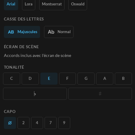
Arial
Lora
Montserrat
Oswald
En savoir plus
CASSE DES LETTRES
S'ABONNER
Majuscules
Normal
ÉCRAN DE SCÈNE
Accords inclus avec l'écran de scène
TONALITÉ
C
D
E
F
G
A
B
CAPO
2
4
7
9