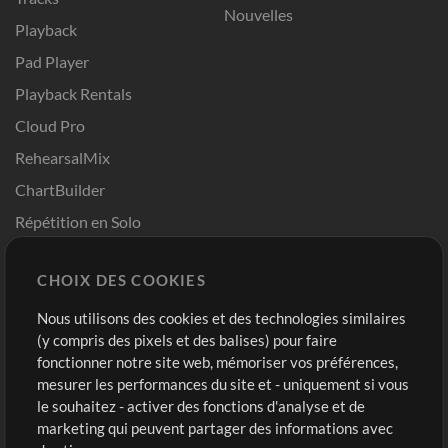
Nouvelles
Playback
Pad Player
Playback Rentals
Cloud Pro
RehearsalMix
ChartBuilder
Répétition en Solo
Chart Pro
CHOIX DES COOKIES
Modèles ProPresenter
Sons
Nous utilisons des cookies et des technologies similaires
(y compris des pixels et des balises) pour faire
fonctionner notre site web, mémoriser vos préférences,
Boutique
Compte
mesurer les performances du site et - uniquement si vous
Acheter des crédits
Connexion
le souhaitez - activer des fonctions d'analyse et de
marketing qui peuvent partager des informations avec
Contenu gratuit
S'inscrire