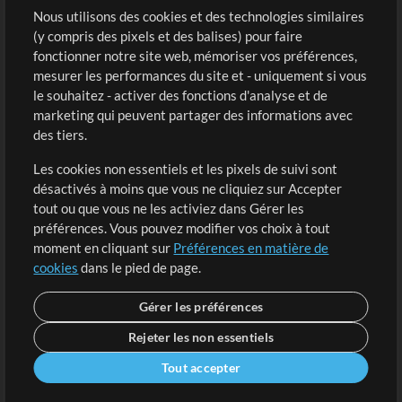
Sons
Nous utilisons des cookies et des technologies similaires
(y compris des pixels et des balises) pour faire
fonctionner notre site web, mémoriser vos préférences,
Boutique
Compte
mesurer les performances du site et - uniquement si vous
Acheter des crédits
Connexion
le souhaitez - activer des fonctions d'analyse et de
marketing qui peuvent partager des informations avec
Contenu gratuit
S'inscrire
des tiers.
Demander les pistes
Voir le panier
Les cookies non essentiels et les pixels de suivi sont
désactivés à moins que vous ne cliquiez sur Accepter
Extras
tout ou que vous ne les activiez dans Gérer les
Sessions
préférences. Vous pouvez modifier vos choix à tout
Soumettre votre contenu
moment en cliquant sur
Préférences en matière de
cookies
dans le pied de page.
Listes de lecture
Conférence MT
Gérer les préférences
Rejeter les non essentiels
Tout accepter