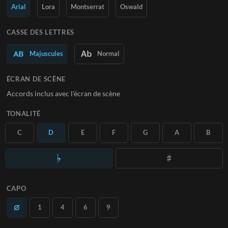
Arial
Lora
Montserrat
Oswald
En savoir plus
CASSE DES LETTRES
S'ABONNER
Majuscules
Normal
ÉCRAN DE SCÈNE
Accords inclus avec l'écran de scène
TONALITÉ
C
D
E
F
G
A
B
CAPO
1
4
6
9