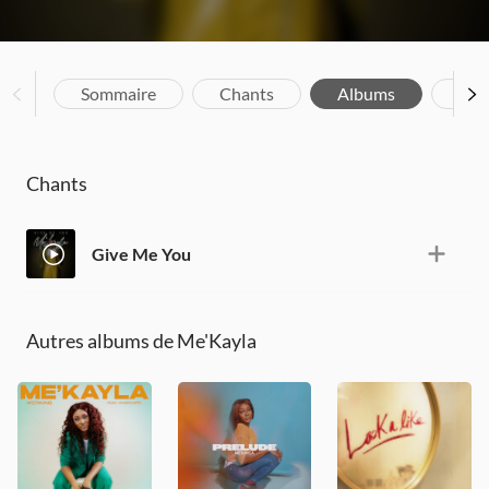
Sommaire
Chants
Albums
Bio
Chants
Give Me You
Autres albums de Me'Kayla