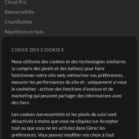
Cloud Pro
RehearsalMix
ChartBuilder
Répétition en Solo
Chart Pro
CHOIX DES COOKIES
Modèles ProPresenter
Sons
Nous utilisons des cookies et des technologies similaires
(y compris des pixels et des balises) pour faire
fonctionner notre site web, mémoriser vos préférences,
Boutique
Compte
mesurer les performances du site et - uniquement si vous
Acheter des crédits
Connexion
le souhaitez - activer des fonctions d'analyse et de
marketing qui peuvent partager des informations avec
Contenu gratuit
S'inscrire
des tiers.
Demander les pistes
Voir le panier
Les cookies non essentiels et les pixels de suivi sont
désactivés à moins que vous ne cliquiez sur Accepter
Extras
tout ou que vous ne les activiez dans Gérer les
Sessions
préférences. Vous pouvez modifier vos choix à tout