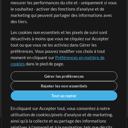
mesurer les performances du site et - uniquement si vous
Acheter des crédits
Connexion
le souhaitez - activer des fonctions d'analyse et de
marketing qui peuvent partager des informations avec
Contenu gratuit
S'inscrire
des tiers.
Demander les pistes
Voir le panier
Les cookies non essentiels et les pixels de suivi sont
désactivés à moins que vous ne cliquiez sur Accepter
Extras
tout ou que vous ne les activiez dans Gérer les
Sessions
préférences. Vous pouvez modifier vos choix à tout
Soumettre votre contenu
moment en cliquant sur
Préférences en matière de
cookies
dans le pied de page.
Listes de lecture
Conférence MT
Gérer les préférences
Rejeter les non essentiels
Tout accepter
En cliquant sur Accepter tout, vous consentez à notre
utilisation de cookies/pixels d'analyse et de marketing,
ainsi qu'à la collecte et au partage des informations
relatives à l'appareil et à la navigation, tels que décrits