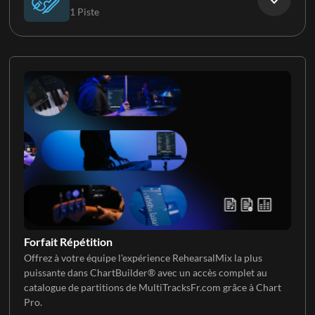
1 Piste
Guitare électrique 3
Banjo
Violoncelle
Harmonica
Forfait Répétition
Offrez à votre équipe l'expérience RehearsalMix la plus
puissante dans ChartBuilder® avec un accès complet au
catalogue de partitions de MultiTracksFr.com grâce à Chart
Pro.