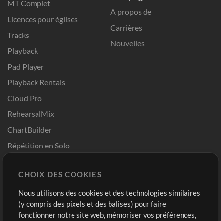
MT Complet
A propos de
Licences pour églises
Carrières
Tracks
Nouvelles
Playback
Pad Player
Playback Rentals
Cloud Pro
RehearsalMix
ChartBuilder
Répétition en Solo
Chart Pro
CHOIX DES COOKIES
Modèles ProPresenter
Sons
Nous utilisons des cookies et des technologies similaires
(y compris des pixels et des balises) pour faire
fonctionner notre site web, mémoriser vos préférences,
Boutique
Compte