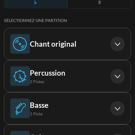
SÉLECTIONNEZ UNE PARTITION
Chant original
Chant original
Percussion
2 Pistes
Batterie
Basse
1 Piste
Percussions
Basse