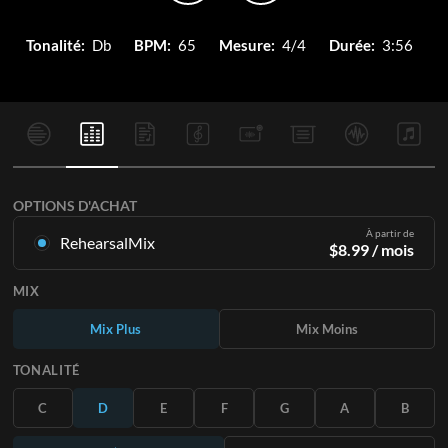
Tonalité:
Db
BPM:
65
Mesure:
4/4
Durée:
3:56
OPTIONS D'ACHAT
À partir de
RehearsalMix
$
8.99
/ mois
Mixages créés à partir de l'enregistrement original.
MIX
Disponible dans les 12 tonalités avec des Mix Plus et Moins
pour chaque partition et le chant original.
Mix Plus
Mix Moins
En savoir plus
TONALITÉ
S'ABONNER
C
D
E
F
G
A
B