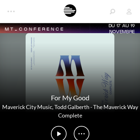
DU 17 AU 19
NOVEMBRE
For My Good
Maverick City Music
,
Todd Galberth
-
The Maverick Way
Complete