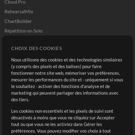
Cloud Pro
RehearsalMix
ChartBuilder
Répétition en Solo
Chart Pro
CHOIX DES COOKIES
Modèles ProPresenter
Sons
Nous utilisons des cookies et des technologies similaires
(y compris des pixels et des balises) pour faire
fonctionner notre site web, mémoriser vos préférences,
Boutique
Compte
mesurer les performances du site et - uniquement si vous
Acheter des crédits
Connexion
le souhaitez - activer des fonctions d'analyse et de
marketing qui peuvent partager des informations avec
Contenu gratuit
S'inscrire
des tiers.
Demander les pistes
Voir le panier
Les cookies non essentiels et les pixels de suivi sont
désactivés à moins que vous ne cliquiez sur Accepter
Extras
tout ou que vous ne les activiez dans Gérer les
Sessions
préférences. Vous pouvez modifier vos choix à tout