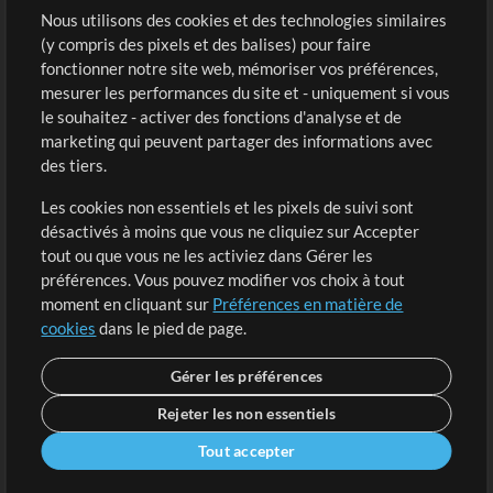
Sons
Nous utilisons des cookies et des technologies similaires
(y compris des pixels et des balises) pour faire
fonctionner notre site web, mémoriser vos préférences,
Boutique
Compte
mesurer les performances du site et - uniquement si vous
Acheter des crédits
Connexion
le souhaitez - activer des fonctions d'analyse et de
marketing qui peuvent partager des informations avec
Contenu gratuit
S'inscrire
des tiers.
Demander les pistes
Voir le panier
Les cookies non essentiels et les pixels de suivi sont
désactivés à moins que vous ne cliquiez sur Accepter
Extras
tout ou que vous ne les activiez dans Gérer les
Sessions
préférences. Vous pouvez modifier vos choix à tout
Soumettre votre contenu
moment en cliquant sur
Préférences en matière de
cookies
dans le pied de page.
Listes de lecture
Conférence MT
Gérer les préférences
Rejeter les non essentiels
Tout accepter