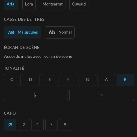
Arial
Lora
Montserrat
Oswald
En savoir plus
CASSE DES LETTRES
S'ABONNER
Majuscules
Normal
ÉCRAN DE SCÈNE
Accords inclus avec l'écran de scène
TONALITÉ
C
D
E
F
G
A
B
CAPO
2
4
7
9